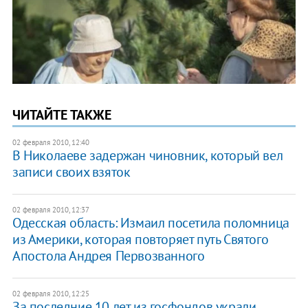
ЧИТАЙТЕ ТАКЖЕ
02 февраля 2010, 12:40
В Николаеве задержан чиновник, который вел
записи своих взяток
02 февраля 2010, 12:37
Одесская область: Измаил посетила поломница
из Америки, которая повторяет путь Святого
Апостола Андрея Первозванного
02 февраля 2010, 12:25
За последние 10 лет из госфондов украли