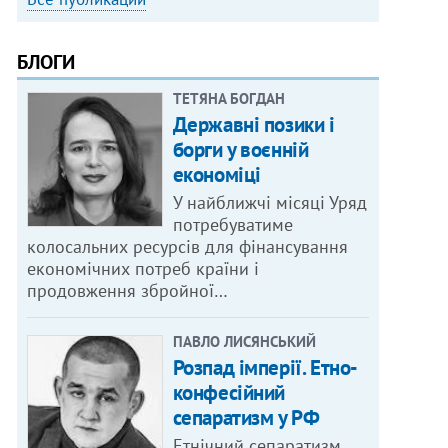
БЛОГИ
ТЕТЯНА БОГДАН
Державні позики і
борги у воєнній
економіці
У найближчі місяці Уряд
потребуватиме
колосальних ресурсів для фінансування
економічних потреб країни і
продовження збройної…
ПАВЛО ЛИСЯНСЬКИЙ
Розпад імперії. Етно-
конфесійний
сепаратизм у РФ
Етнічний сепаратизм