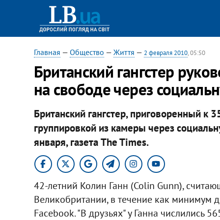
Главная
—
Общество
—
Життя
—
2 февраля 2010
, 05:50
Британский гангстер руко
на свободе через социальн
Британский гангстер, приговоренный к 
группировкой из камеры через социальну
января, газета The Times.
42-летний Колин Ганн (Colin Gunn), счита
Великобритании, в течение как минимум д
Facebook. "В друзьях" у Ганна числились 5