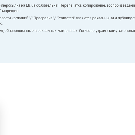
перссылка на LB.ua обязательна! Перепечатка, копирование, воспроизведени
а" запрещено.
вости компаний" / "Пресрелиз" / "Promoted", являются рекламными и публикуют
х.
ия, обнародованные в рекламных материалах. Согласно украинскому законодат