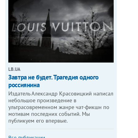
LB.UA
Завтра не будет. Трагедия одного
россиянина
Издатель Александр Красовицкий написал
небольшое произведение в
ультрасовременном жанре чат-фикшн по
мотивам последних событий. Мы
публикуем его впервые.
Все публикации