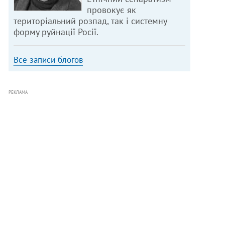
провокує як
територіальний розпад, так і системну
форму руйнації Росії.
Все записи блогов
РЕКЛАМА