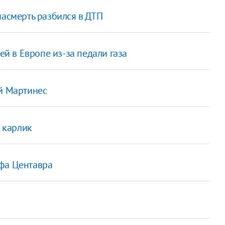
насмерть разбился в ДТП
ей в Европе из-за педали газа
ой Мартинес
 карлик
ьфа Центавра