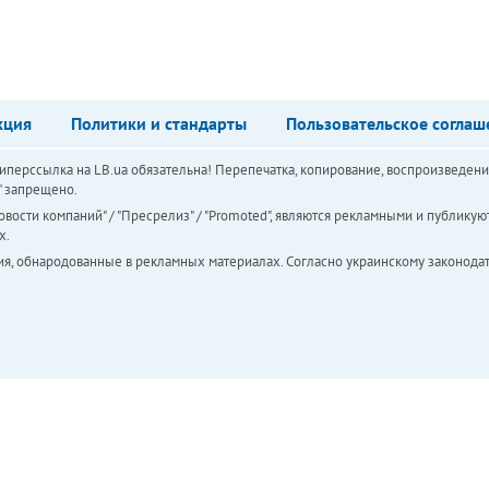
кция
Политики и стандарты
Пользовательское соглаш
перссылка на LB.ua обязательна! Перепечатка, копирование, воспроизведени
а" запрещено.
вости компаний" / "Пресрелиз" / "Promoted", являются рекламными и публикуют
х.
ия, обнародованные в рекламных материалах. Согласно украинскому законодат