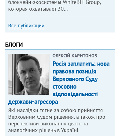
блокчейн-экосистемы WhiteBIT Group,
которая охватывает 30…
Все публикации
БЛОГИ
ОЛЕКСІЙ ХАРИТОНОВ
Росія заплатить: нова
правова позиція
Верховного Суду
стосовно
відповідальності
держави-агресора
Які наслідки тягне за собою прийняття
Верховним Судом рішення, а також про
перспективи виконання цього та
аналогічних рішень в Україні.