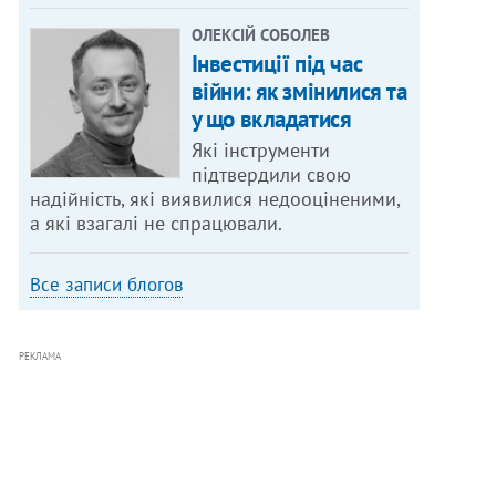
ОЛЕКСІЙ СОБОЛЕВ
Інвестиції під час
війни: як змінилися та
у що вкладатися
Які інструменти
підтвердили свою
надійність, які виявилися недооціненими,
а які взагалі не спрацювали.
Все записи блогов
РЕКЛАМА