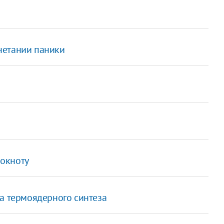
нетании паники
а
окноту
ка термоядерного синтеза