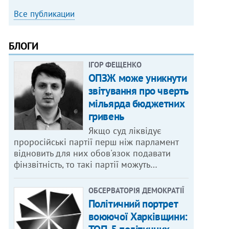
Все публикации
БЛОГИ
ІГОР ФЕЩЕНКО
ОПЗЖ може уникнути
звітування про чверть
мільярда бюджетних
гривень
Якщо суд ліквідує
проросійські партії перш ніж парламент
відновить для них обов'язок подавати
фінзвітність, то такі партії можуть…
ОБСЕРВАТОРІЯ ДЕМОКРАТІЇ
Політичний портрет
воюючої Харківщини: