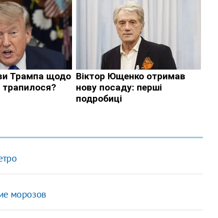
етро
ие морозов