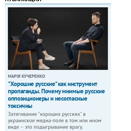
МАРІЯ КУЧЕРЕНКО
"Хорошие русские" как инструмент
пропаганды. Почему мнимые русские
оппозиционеры и несогласные
токсичны
Затягивание "хороших русских" в
украинское медиа-поле в том или ином
виде – это подыгрывание врагу.