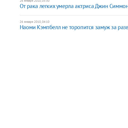
26 января 2010, 05:30
От рака легких умерла актриса Джин Симмо
26 января 2010, 04:10
Наоми Кэмпбелл не торопится замуж за раз