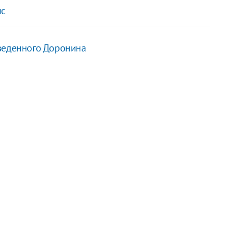
нс
веденного Доронина