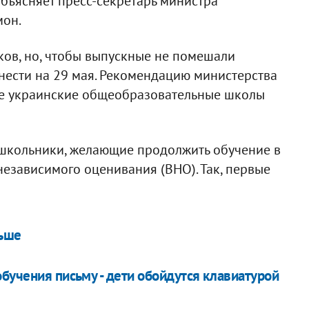
объясняет пресс-секретарь министра
мон.
ков, но, чтобы выпускные не помешали
нести на 29 мая. Рекомендацию министерства
се украинские общеобразовательные школы
 школьники, желающие продолжить обучение в
 независимого оценивания (ВНО). Так, первые
ньше
бучения письму - дети обойдутся клавиатурой