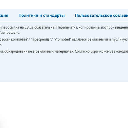
кция
Политики и стандарты
Пользовательское соглаш
перссылка на LB.ua обязательна! Перепечатка, копирование, воспроизведени
а" запрещено.
вости компаний" / "Пресрелиз" / "Promoted", являются рекламными и публикуют
х.
ия, обнародованные в рекламных материалах. Согласно украинскому законодат