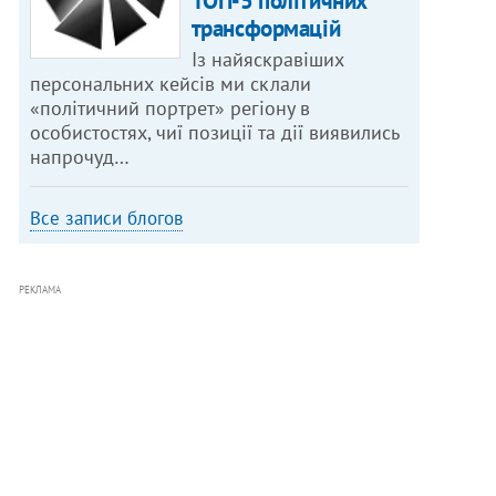
ТОП-5 політичних
трансформацій
Із найяскравіших
персональних кейсів ми склали
«політичний портрет» регіону в
особистостях, чиї позиції та дії виявились
напрочуд…
Все записи блогов
РЕКЛАМА