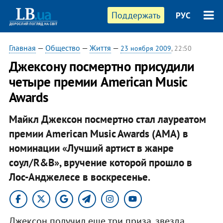
Поддержать
РУС
Главная
—
Общество
—
Життя
—
23 ноября 2009
, 22:50
Джексону посмертно присудили
четыре премии American Music
Awards
Майкл Джексон посмертно стал лауреатом
премии American Music Awards (AMA) в
номинации «Лучший артист в жанре
соул/R&B», вручение которой прошло в
Лос-Анджелесе в воскресенье.
Джексон получил еще три приза, звезда