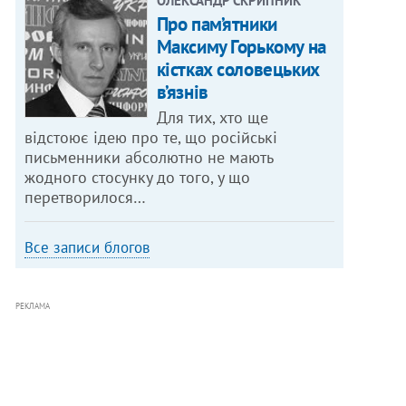
ОЛЕКСАНДР СКРИПНИК
Про пам’ятники
Максиму Горькому на
кістках соловецьких
в’язнів
Для тих, хто ще
відстоює ідею про те, що російські
письменники абсолютно не мають
жодного стосунку до того, у що
перетворилося…
Все записи блогов
РЕКЛАМА