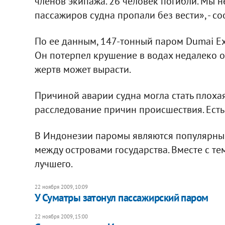
членов экипажа. 26 человек погибли. Мы 
пассажиров судна пропали без вести», - с
По ее данным, 147-тонный паром Dumai Exp
Он потерпел крушение в водах недалеко от
жертв может вырасти.
Причиной аварии судна могла стать плоха
расследование причин происшествия. Есть 
В Индонезии паромы являются популярны
между островами государства. Вместе с те
лучшего.
22 ноября 2009, 10:09
У Суматры затонул пассажирский паром
22 ноября 2009, 15:00