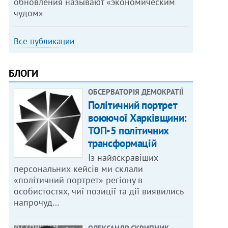
обновления называют «экономическим
чудом»
Все публикации
БЛОГИ
ОБСЕРВАТОРІЯ ДЕМОКРАТІЇ
Політичний портрет
воюючої Харківщини:
ТОП-5 політичних
трансформацій
Із найяскравіших
персональних кейсів ми склали
«політичний портрет» регіону в
особистостях, чиї позиції та дії виявились
напрочуд…