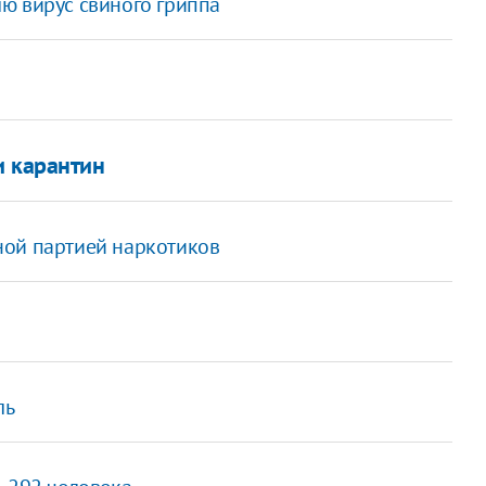
ю вирус свиного гриппа
и карантин
ной партией наркотиков
ль