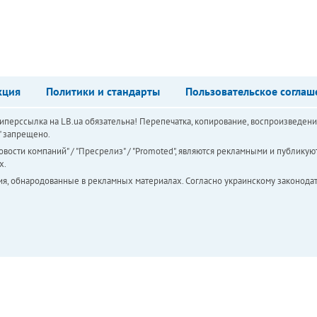
кция
Политики и стандарты
Пользовательское соглаш
перссылка на LB.ua обязательна! Перепечатка, копирование, воспроизведени
а" запрещено.
вости компаний" / "Пресрелиз" / "Promoted", являются рекламными и публикуют
х.
ия, обнародованные в рекламных материалах. Согласно украинскому законодат