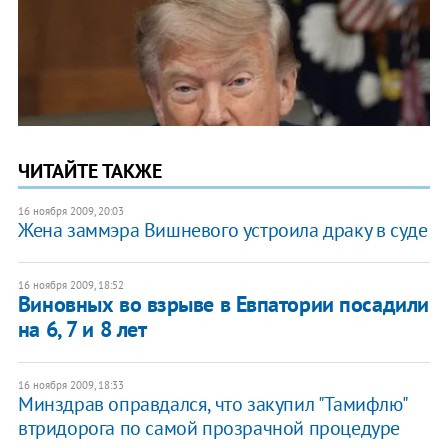
ЧИТАЙТЕ ТАКЖЕ
16 ноября 2009, 20:03
Жена заммэра Вишневого устроила драку в суде
16 ноября 2009, 18:52
Виновных во взрыве в Евпатории посадили
на 6, 7 и 8 лет
16 ноября 2009, 18:33
Минздрав оправдался, что закупил "Тамифлю"
втридорога по самой прозрачной процедуре