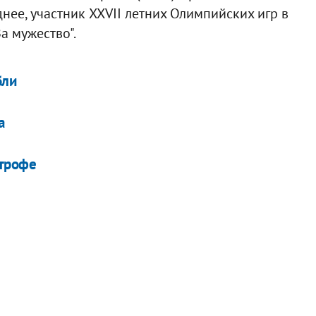
нее, участник XXVII летних Олимпийских игр в
а мужество".
бли
а
строфе