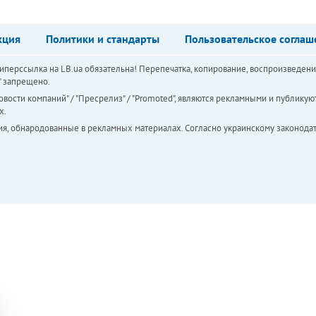
кция
Политики и стандарты
Пользовательское соглаш
перссылка на LB.ua обязательна! Перепечатка, копирование, воспроизведени
а" запрещено.
вости компаний" / "Пресрелиз" / "Promoted", являются рекламными и публикуют
х.
ия, обнародованные в рекламных материалах. Согласно украинскому законодат