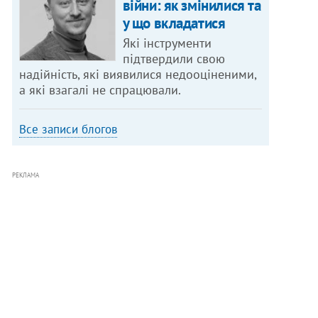
війни: як змінилися та
у що вкладатися
Які інструменти
підтвердили свою
надійність, які виявилися недооціненими,
а які взагалі не спрацювали.
Все записи блогов
РЕКЛАМА