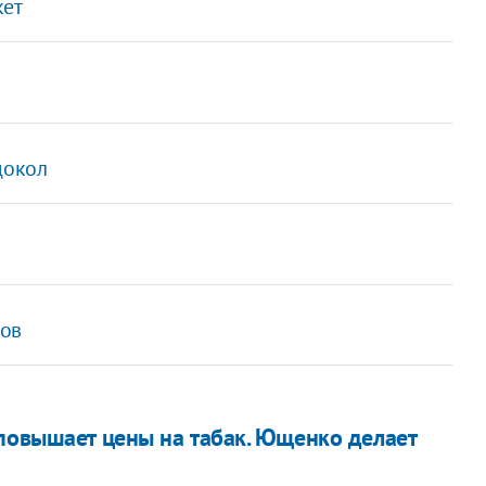
кет
докол
мов
 повышает цены на табак. Ющенко делает