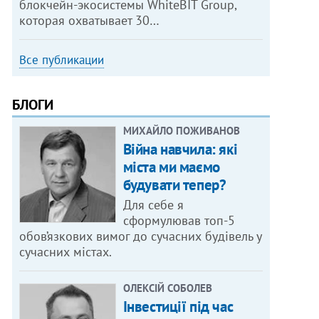
блокчейн-экосистемы WhiteBIT Group,
которая охватывает 30…
Все публикации
БЛОГИ
МИХАЙЛО ПОЖИВАНОВ
Війна навчила: які
міста ми маємо
будувати тепер?
Для себе я
сформулював топ-5
обов’язкових вимог до сучасних будівель у
сучасних містах.
ОЛЕКСІЙ СОБОЛЕВ
Інвестиції під час