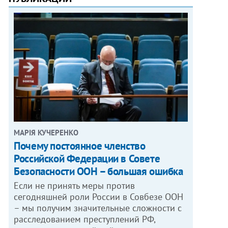
МАРІЯ КУЧЕРЕНКО
​Почему постоянное членство
Российской Федерации в Совете
Безопасности ООН – большая ошибка
Если не принять меры против
сегодняшней роли России в Совбезе ООН
– мы получим значительные сложности с
расследованием преступлений РФ,