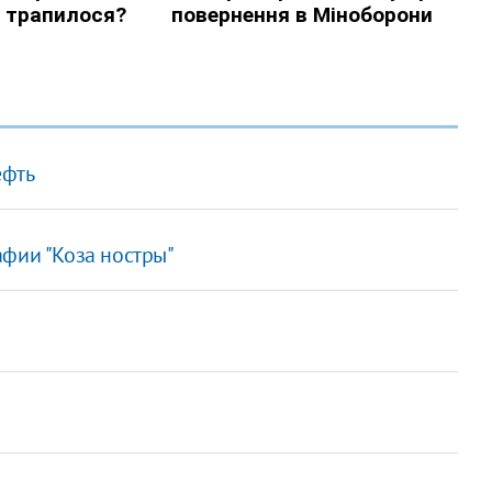
ефть
афии "Коза ностры"