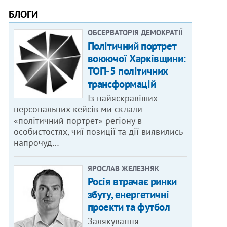
БЛОГИ
ОБСЕРВАТОРІЯ ДЕМОКРАТІЇ
Політичний портрет
воюючої Харківщини:
ТОП-5 політичних
трансформацій
Із найяскравіших
персональних кейсів ми склали
«політичний портрет» регіону в
особистостях, чиї позиції та дії виявились
напрочуд…
ЯРОСЛАВ ЖЕЛЕЗНЯК
Росія втрачає ринки
збуту, енергетичні
проекти та футбол
Залякування