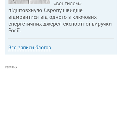
«вентилем»
підштовхнуло Європу швидше
відмовитися від одного з ключових
енергетичних джерел експортної виручки
Росії.
Все записи блогов
РЕКЛАМА