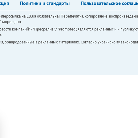
кция
Политики и стандарты
Пользовательское соглаш
перссылка на LB.ua обязательна! Перепечатка, копирование, воспроизведени
а" запрещено.
вости компаний" / "Пресрелиз" / "Promoted", являются рекламными и публикуют
х.
ия, обнародованные в рекламных материалах. Согласно украинскому законодат