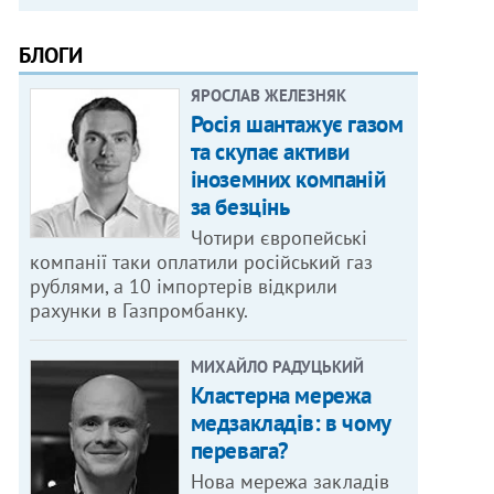
БЛОГИ
ЯРОСЛАВ ЖЕЛЕЗНЯК
Росія шантажує газом
та скупає активи
іноземних компаній
за безцінь
Чотири європейські
компанії таки оплатили російський газ
рублями, а 10 імпортерів відкрили
рахунки в Газпромбанку.
МИХАЙЛО РАДУЦЬКИЙ
Кластерна мережа
медзакладів: в чому
перевага?
Нова мережа закладів