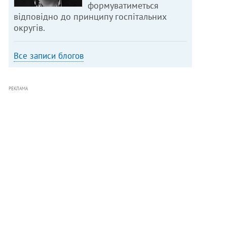
формуватиметься
відповідно до принципу госпітальних
округів.
Все записи блогов
РЕКЛАМА