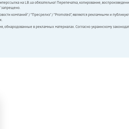
перссылка на LB.ua обязательна! Перепечатка, копирование, воспроизведени
а" запрещено.
вости компаний" / "Пресрелиз" / "Promoted", являются рекламными и публикуют
х.
ия, обнародованные в рекламных материалах. Согласно украинскому законодат