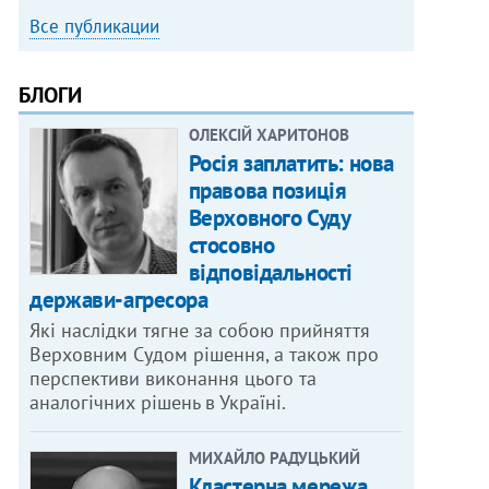
Все публикации
БЛОГИ
ОЛЕКСІЙ ХАРИТОНОВ
Росія заплатить: нова
правова позиція
Верховного Суду
стосовно
відповідальності
держави-агресора
Які наслідки тягне за собою прийняття
Верховним Судом рішення, а також про
перспективи виконання цього та
аналогічних рішень в Україні.
МИХАЙЛО РАДУЦЬКИЙ
Кластерна мережа