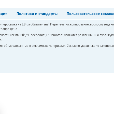
кция
Политики и стандарты
Пользовательское соглаш
перссылка на LB.ua обязательна! Перепечатка, копирование, воспроизведени
а" запрещено.
вости компаний" / "Пресрелиз" / "Promoted", являются рекламными и публикуют
х.
ия, обнародованные в рекламных материалах. Согласно украинскому законодат