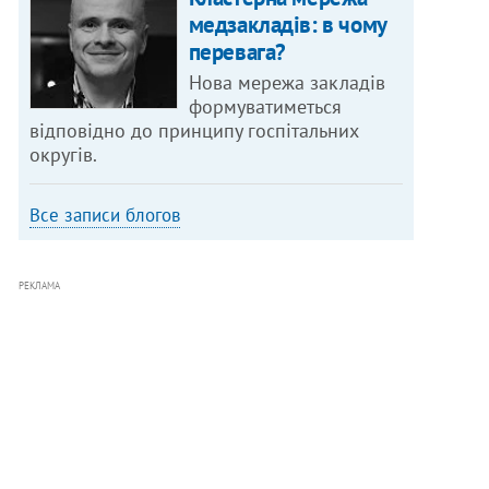
медзакладів: в чому
перевага?
Нова мережа закладів
формуватиметься
відповідно до принципу госпітальних
округів.
Все записи блогов
РЕКЛАМА