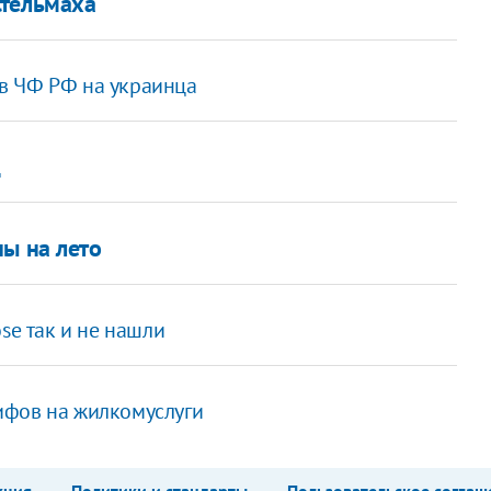
Стельмаха
в ЧФ РФ на украинца
ц
ны на лето
se так и не нашли
ифов на жилкомуслуги
кция
Политики и стандарты
Пользовательское соглаш