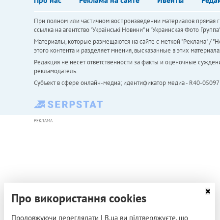
При полном или частичном воспроизведении материалов прямая ги
ссылка на агентство "Українськi Новини" и "Украинская Фото Групп
Материалы, которые размещаются на сайте с меткой "Реклама" / "Но
этого контента и разделяет мнения, высказанные в этих материала
Редакция не несет ответственности за факты и оценочные сужден
рекламодатель.
Субъект в сфере онлайн-медиа; идентификатор медиа - R40-05097
РЕКЛАМА
Про використання cookies
Продовжуючи переглядати LB.ua ви підтверджуєте, що