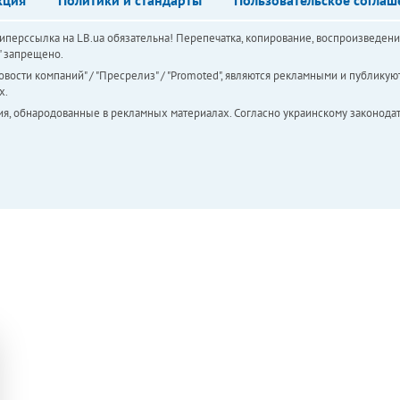
перссылка на LB.ua обязательна! Перепечатка, копирование, воспроизведени
а" запрещено.
вости компаний" / "Пресрелиз" / "Promoted", являются рекламными и публикуют
х.
ия, обнародованные в рекламных материалах. Согласно украинскому законодат