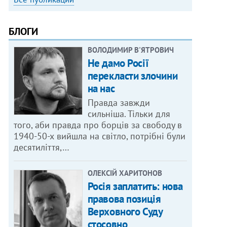
БЛОГИ
ВОЛОДИМИР В'ЯТРОВИЧ
Не дамо Росії
перекласти злочини
на нас
Правда завжди
сильніша. Тільки для
того, аби правда про борців за свободу в
1940-50-х вийшла на світло, потрібні були
десятиліття,…
ОЛЕКСІЙ ХАРИТОНОВ
Росія заплатить: нова
правова позиція
Верховного Суду
стосовно