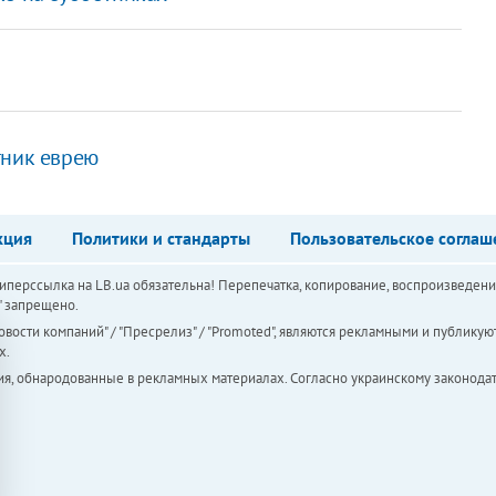
тник еврею
кция
Политики и стандарты
Пользовательское соглаш
перссылка на LB.ua обязательна! Перепечатка, копирование, воспроизведени
а" запрещено.
вости компаний" / "Пресрелиз" / "Promoted", являются рекламными и публикуют
х.
ия, обнародованные в рекламных материалах. Согласно украинскому законодат