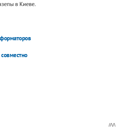
азепы в Киеве.
нформаторов
 совместно