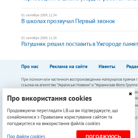
01 сентября 2009, 11:34
В школах прозвучал Первый звонок
01 сентября 2009, 11:20
Ратушняк решил поставить в Ужгороде памя
Про нас
Реклама на сайте
Ивенты
Реда
При полном или частичном воспроизведении материалов прямая ги
ссылка на агентство "Українськi Новини" и "Украинская Фото Групп
Материалы, которые размещаются на сайте с меткой "Реклама" / "Но
Про використання cookies
этого контента и разделяет мнения, высказанные в этих материала
Редакция не несет ответственности за факты и оценочные сужден
Продовжуючи переглядати LB.ua ви підтверджуєте, що
рекламодатель.
ознайомилися з Правилами користування сайтом та
Субъект в сфере онлайн-медиа; идентификатор медиа - R40-05097
погоджуєтеся на використання файлів cookies
Про файли cookies
ПОГОДЖУЮСЬ