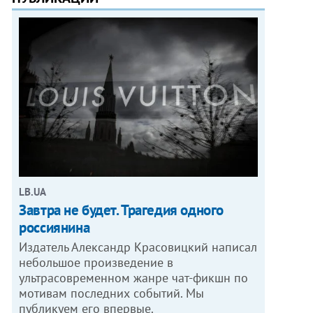
LB.UA
Завтра не будет. Трагедия одного
россиянина
Издатель Александр Красовицкий написал
небольшое произведение в
ультрасовременном жанре чат-фикшн по
мотивам последних событий. Мы
публикуем его впервые.