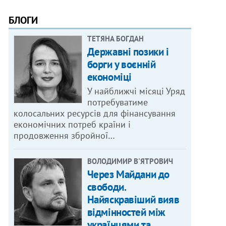
БЛОГИ
ТЕТЯНА БОГДАН
Державні позики і
борги у воєнній
економіці
У найближчі місяці Уряд
потребуватиме
колосальних ресурсів для фінансування
економічних потреб країни і
продовження збройної…
ВОЛОДИМИР В'ЯТРОВИЧ
Через Майдани до
свободи.
Найяскравіший вияв
відмінностей між
українцями та