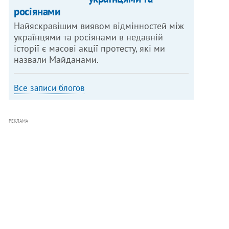
росіянами
Найяскравішим виявом відмінностей між
українцями та росіянами в недавній
історії є масові акції протесту, які ми
назвали Майданами.
Все записи блогов
РЕКЛАМА