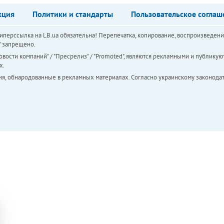
кция
Политики и стандарты
Пользовательское соглаш
перссылка на LB.ua обязательна! Перепечатка, копирование, воспроизведени
а" запрещено.
вости компаний" / "Пресрелиз" / "Promoted", являются рекламными и публикуют
х.
ия, обнародованные в рекламных материалах. Согласно украинскому законодат