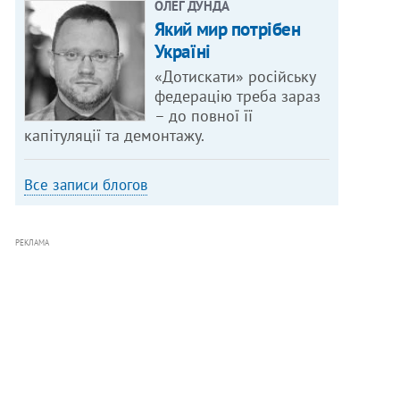
ОЛЕГ ДУНДА
Який мир потрібен
Україні
«Дотискати» російську
федерацію треба зараз
– до повної її
капітуляції та демонтажу.
Все записи блогов
РЕКЛАМА