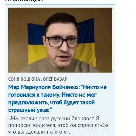
СОНЯ КОШКІНА , ОЛЕГ БАЗАР
Мэр Мариуполя Бойченко: "Никто не
готовился к такому. Никто не мог
предположить, чтоб будет такой
страшный ужас"
«Мы ехали через русский блокпост. Я
попросил водителя, чтоб он спросил: «За
что вы сделали т-а-к-о-е с