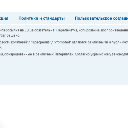
кция
Политики и стандарты
Пользовательское соглаш
перссылка на LB.ua обязательна! Перепечатка, копирование, воспроизведени
а" запрещено.
вости компаний" / "Пресрелиз" / "Promoted", являются рекламными и публикуют
х.
ия, обнародованные в рекламных материалах. Согласно украинскому законодат