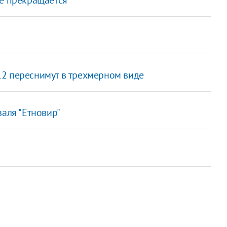
2 переснимут в трехмерном виде
валя "Етновир"