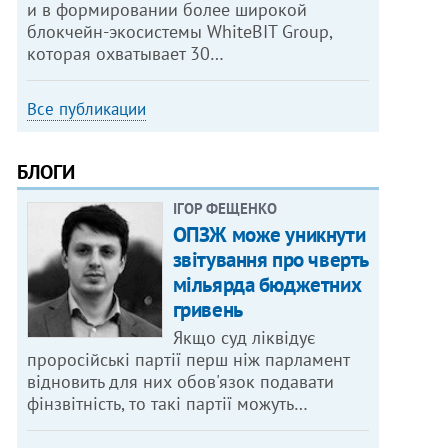
и в формировании более широкой
блокчейн-экосистемы WhiteBIT Group,
которая охватывает 30…
Все публикации
БЛОГИ
ІГОР ФЕЩЕНКО
ОПЗЖ може уникнути
звітування про чверть
мільярда бюджетних
гривень
Якщо суд ліквідує
проросійські партії перш ніж парламент
відновить для них обов'язок подавати
фінзвітність, то такі партії можуть…