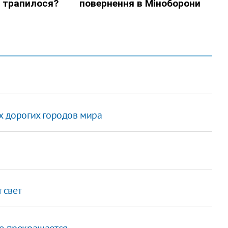
х дорогих городов мира
 свет
не прекращается