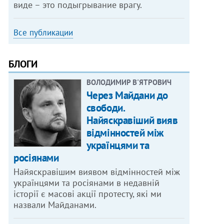
виде – это подыгрывание врагу.
Все публикации
БЛОГИ
ВОЛОДИМИР В'ЯТРОВИЧ
Через Майдани до
свободи.
Найяскравіший вияв
відмінностей між
українцями та
росіянами
Найяскравішим виявом відмінностей між
українцями та росіянами в недавній
історії є масові акції протесту, які ми
назвали Майданами.