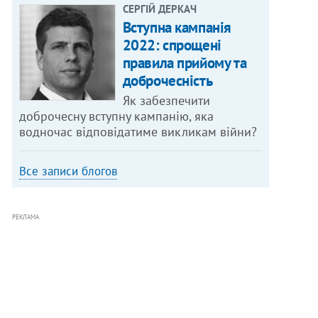
СЕРГІЙ ДЕРКАЧ
Вступна кампанія
2022: спрощені
правила прийому та
доброчесність
Як забезпечити
доброчесну вступну кампанію, яка
водночас відповідатиме викликам війни?
Все записи блогов
РЕКЛАМА