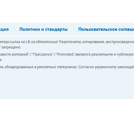
кция
Политики и стандарты
Пользовательское соглаш
перссылка на LB.ua обязательна! Перепечатка, копирование, воспроизведени
а" запрещено.
вости компаний" / "Пресрелиз" / "Promoted", являются рекламными и публикуют
х.
ия, обнародованные в рекламных материалах. Согласно украинскому законодат