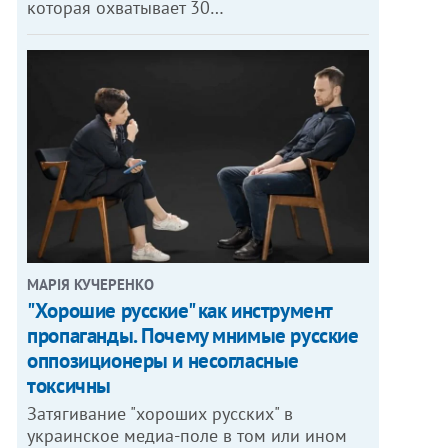
которая охватывает 30…
МАРІЯ КУЧЕРЕНКО
"Хорошие русские" как инструмент
пропаганды. Почему мнимые русские
оппозиционеры и несогласные
токсичны
Затягивание "хороших русских" в
украинское медиа-поле в том или ином