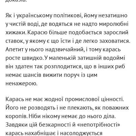
Як і українському політикові, йому незатишно
у чистій воді, де водяться не надто миролюбні
хижаки. Карасю більше подобається зарослий
ставок, у якому є що їсти і де легко заховатися.
Апетит у нього надзвичайний, і тому карась
росте швидко. У маленькій затишній водоймі
він здатен так розплодитися, що в інших риб
немає шансів вижити поруч із цим
ненажерою.
Карась не має жодної промислової цінності.
Його не розводять і не плекають, як поважних
коропів. Ніби нікому немає до нього діла.
Завдяки цій безкарності й «непотрібності»
карась нахабнішає і насолоджується