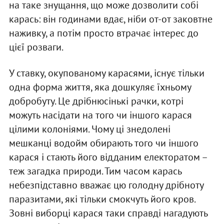
на таке знущання, що може дозволити собі
карась: він годинами вдає, ніби от-от заковтне
наживку, а потім просто втрачає інтерес до
цієї розваги.
У ставку, окупованому карасями, існує тільки
одна форма життя, яка дошкуляє їхньому
добробуту. Це дрібнюсінькі рачки, котрі
можуть насідати на того чи іншого карася
цілими колоніями. Чому ці знедолені
мешканці водойм обирають того чи іншого
карася і стають його відданим електоратом –
теж загадка природи. Тим часом карась
небезпідставно вважає цю голодну дрібноту
паразитами, які тільки смокчуть його кров.
Зовні виборці карася таки справді нагадують