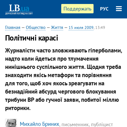
Поддержать
РУС
Главная
—
Общество
—
Життя
—
15 июля 2009
, 13:49
Політичні карасі
Журналісти часто зловживають гіперболами,
надто коли йдеться про тлумачення
нинішнього суспільного життя. Щодня треба
знаходити якісь метафори та порівняння
для того, щоб хоч якось зреагувати на
безнадійний абсурд чергового блокування
трибуни ВР або гучної заяви, побитої міллю
риторики.
Михайло Бриних
, письменник, публіцист