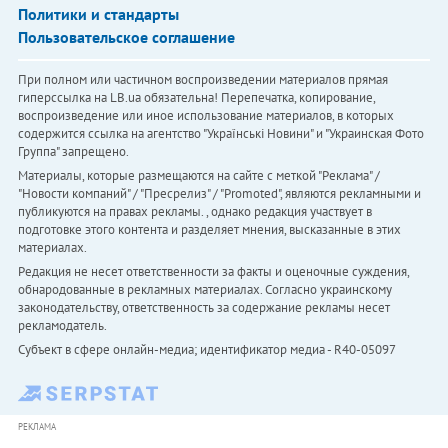
Политики и стандарты
Пользовательское соглашение
При полном или частичном воспроизведении материалов прямая
гиперссылка на LB.ua обязательна! Перепечатка, копирование,
воспроизведение или иное использование материалов, в которых
содержится ссылка на агентство "Українськi Новини" и "Украинская Фото
Группа" запрещено.
Материалы, которые размещаются на сайте с меткой "Реклама" /
"Новости компаний" / "Пресрелиз" / "Promoted", являются рекламными и
публикуются на правах рекламы. , однако редакция участвует в
подготовке этого контента и разделяет мнения, высказанные в этих
материалах.
Редакция не несет ответственности за факты и оценочные суждения,
обнародованные в рекламных материалах. Согласно украинскому
законодательству, ответственность за содержание рекламы несет
рекламодатель.
Субъект в сфере онлайн-медиа; идентификатор медиа - R40-05097
РЕКЛАМА