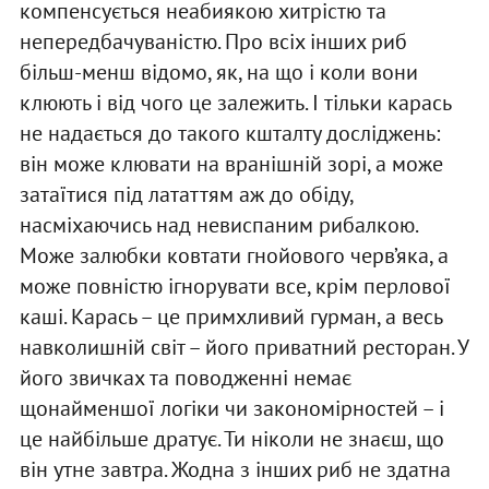
компенсується неабиякою хитрістю та
непередбачуваністю. Про всіх інших риб
більш-менш відомо, як, на що і коли вони
клюють і від чого це залежить. І тільки карась
не надається до такого кшталту досліджень:
він може клювати на вранішній зорі, а може
затаїтися під лататтям аж до обіду,
насміхаючись над невиспаним рибалкою.
Може залюбки ковтати гнойового черв’яка, а
може повністю ігнорувати все, крім перлової
каші. Карась – це примхливий гурман, а весь
навколишній світ – його приватний ресторан. У
його звичках та поводженні немає
щонайменшої логіки чи закономірностей – і
це найбільше дратує. Ти ніколи не знаєш, що
він утне завтра. Жодна з інших риб не здатна