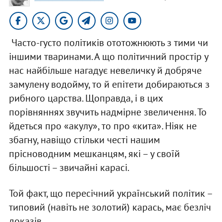
Часто-густо політиків ототожнюють з тими чи
іншими тваринами. А що політичний простір у
нас найбільше нагадує невеличку й добряче
замулену водойму, то й епітети добираються з
рибного царства. Щоправда, і в цих
порівняннях звучить надмірне звеличення. То
йдеться про «акулу», то про «кита». Ніяк не
збагну, навіщо стільки честі нашим
прісноводним мешканцям, які – у своїй
більшості – звичайні карасі.
Той факт, що пересічний український політик –
типовий (навіть не золотий) карась, має безліч
доказів.