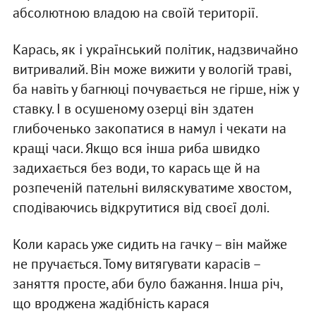
абсолютною владою на своїй території.
Карась, як і український політик, надзвичайно
витривалий. Він може вижити у вологій траві,
ба навіть у багнюці почувається не гірше, ніж у
ставку. І в осушеному озерці він здатен
глибоченько закопатися в намул і чекати на
кращі часи. Якщо вся інша риба швидко
задихається без води, то карась ще й на
розпеченій пательні виляскуватиме хвостом,
сподіваючись відкрутитися від своєї долі.
Коли карась уже сидить на гачку – він майже
не пручається. Тому витягувати карасів –
заняття просте, аби було бажання. Інша річ,
що вроджена жадібність карася