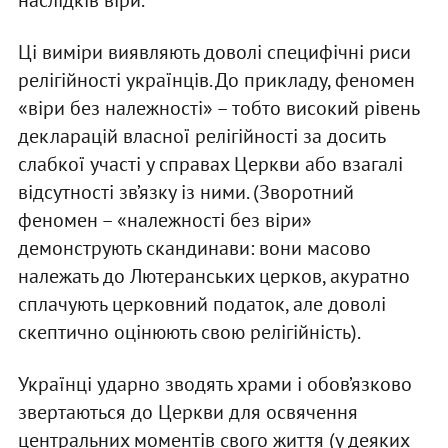
наслідків віри.
Ці виміри виявляють доволі специфічні риси
релігійності українців. До прикладу, феномен
«віри без належності» – тобто високий рівень
декларацій власної релігійності за досить
слабкої участі у справах Церкви або взагалі
відсутності зв’язку із ними. (Зворотний
феномен – «належності без віри»
демонструють скандинави: вони масово
належать до Лютеранських церков, акуратно
сплачують церковний податок, але доволі
скептично оцінюють свою релігійність).
Українці ударно зводять храми і обов’язково
звертаються до Церкви для освячення
центральних моментів свого життя (у деяких