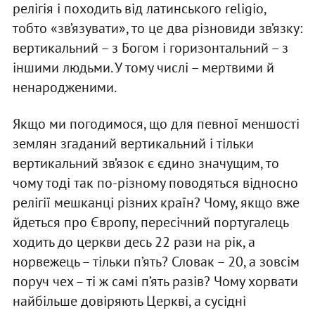
релігія і походить від латинського religio,
тобто «зв’язувати», то це два різновиди зв’язку:
вертикальний – з Богом і горизонтальний – з
іншими людьми. У тому числі – мертвими й
ненародженими.
Якщо ми погодимося, що для певної меншості
землян згаданий вертикальний і тільки
вертикальний зв’язок є єдино значущим, то
чому тоді так по-різному поводяться відносно
релігії мешканці різних країн? Чому, якщо вже
йдеться про Європу, пересічний португалець
ходить до церкви десь 22 рази на рік, а
норвежець – тільки п’ять? Словак – 20, а зовсім
поруч чех – ті ж самі п’ять разів? Чому хорвати
найбільше довіряють Церкві, а сусідні