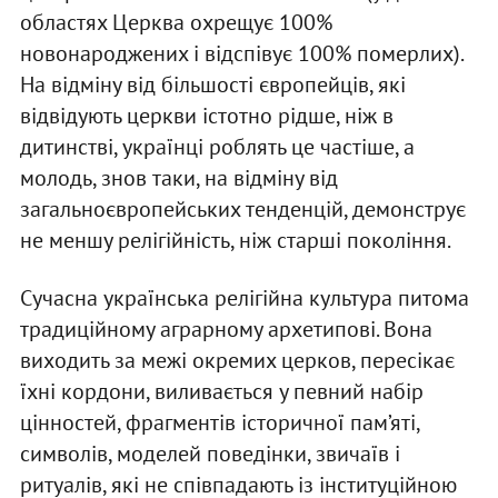
областях Церква охрещує 100%
новонароджених і відспівує 100% померлих).
На відміну від більшості європейців, які
відвідують церкви істотно рідше, ніж в
дитинстві, українці роблять це частіше, а
молодь, знов таки, на відміну від
загальноєвропейських тенденцій, демонструє
не меншу релігійність, ніж старші покоління.
Сучасна українська релігійна культура питома
традиційному аграрному архетипові. Вона
виходить за межі окремих церков, пересікає
їхні кордони, виливається у певний набір
цінностей, фрагментів історичної пам’яті,
символів, моделей поведінки, звичаїв і
ритуалів, які не співпадають із інституційною