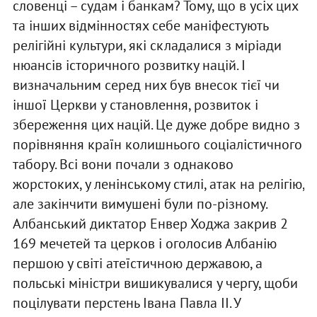
словенці – судам і банкам? Тому, що в усіх цих
та інших відмінностях себе маніфестують
релігійні культури, які складалися з міріади
нюансів історичного розвитку націй. І
визначальним серед них був внесок тієї чи
іншої Церкви у становлення, розвиток і
збереження цих націй. Це дуже добре видно з
порівняння країн колишнього соціалістичного
табору. Всі вони почали з однаково
жорстоких, у ленінському стилі, атак на релігію,
але закінчити вимушені були по-різному.
Албанський диктатор Енвер Ходжа закрив 2
169 мечетей та церков і оголосив Албанію
першою у світі атеїстичною державою, а
польські міністри вишикувалися у чергу, щоби
поцілувати перстень Івана Павла ІІ. У