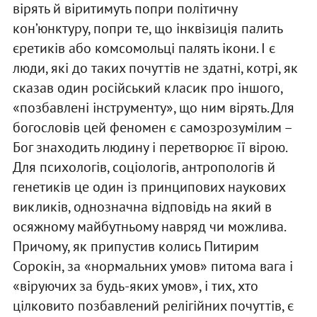
вірять й віритимуть попри політичну
кон’юнктуру, попри те, що інквізиція палить
єретиків або комсомольці палять ікони. І є
люди, які до таких почуттів не здатні, котрі, як
сказав один російський класик про іншого,
«позбавлені інструменту», що ним вірять. Для
богословів цей феномен є самозрозумілим –
Бог знаходить людину і перетворює її вірою.
Для психологів, соціологів, антропологів й
генетиків це один із принципових наукових
викликів, однозначна відповідь на який в
осяжному майбутньому навряд чи можлива.
Причому, як припустив колись Питирим
Сорокін, за «нормальних умов» питома вага і
«віруючих за будь-яких умов», і тих, хто
цілковито позбавлений релігійних почуттів, є