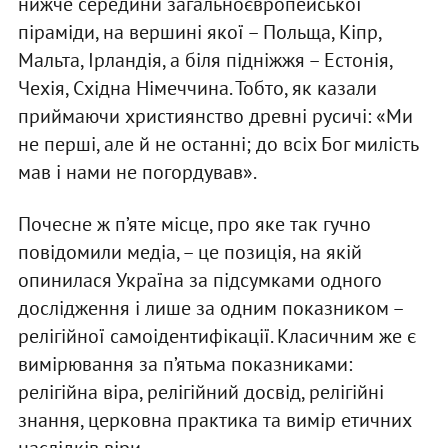
нижче середини загальноєвропейської
піраміди, на вершині якої – Польща, Кіпр,
Мальта, Ірландія, а біля підніжжя – Естонія,
Чехія, Східна Німеччина. Тобто, як казали
приймаючи християнство древні русичі: «Ми
не перші, але й не останні; до всіх Бог милість
мав і нами не погордував».
Почесне ж п’яте місце, про яке так гучно
повідомили медіа, – це позиція, на якій
опинилася Україна за підсумками одного
дослідження і лише за одним показником –
релігійної самоідентифікації. Класичним же є
вимірювання за п’ятьма показниками:
релігійна віра, релігійний досвід, релігійні
знання, церковна практика та вимір етичних