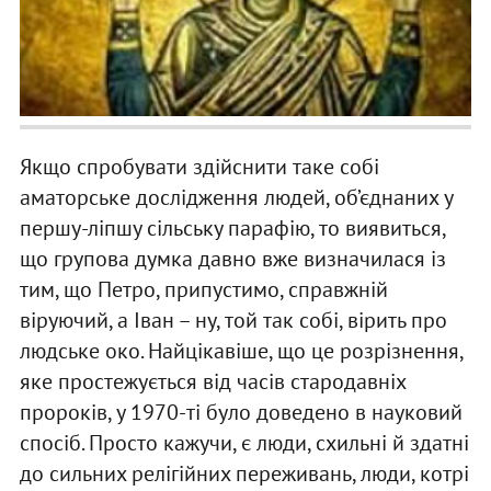
Якщо спробувати здійснити таке собі
аматорське дослідження людей, об’єднаних у
першу-ліпшу сільську парафію, то виявиться,
що групова думка давно вже визначилася із
тим, що Петро, припустимо, справжній
віруючий, а Іван – ну, той так собі, вірить про
людське око. Найцікавіше, що це розрізнення,
яке простежується від часів стародавніх
пророків, у 1970-ті було доведено в науковий
спосіб. Просто кажучи, є люди, схильні й здатні
до сильних релігійних переживань, люди, котрі