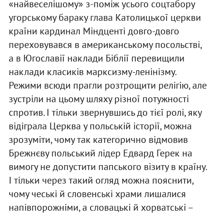
«найвеселішому» з-поміж усього соцтабору
угорському бараку глава Католицької церкви
країни кардинал Міндценті довго-довго
переховувався в американському посольстві,
а в Югославії наклади Біблії перевищили
наклади класиків марксизму-ленінізму.
Режими всюди прагли розтрощити релігію, але
зустріли на цьому шляху різної потужності
спротив. І тільки звернувшись до тієї ролі, яку
відіграла Церква у польській історії, можна
зрозуміти, чому так категорично відмовив
Брежнєву польський лідер Едвард Герек на
вимогу не допустити папського візиту в країну.
І тільки через такий огляд можна пояснити,
чому чеські й словенські храми лишалися
напівпорожніми, а словацькі й хорватські –