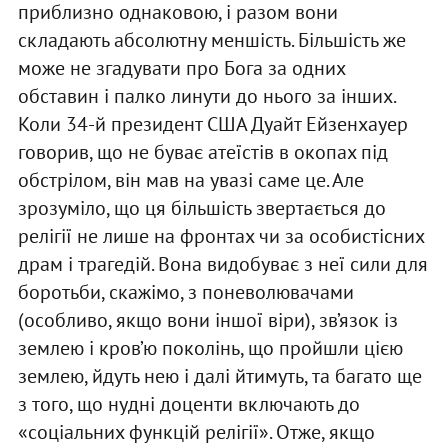
приблизно однаковою, і разом вони
складають абсолютну меншість. Більшість же
може не згадувати про Бога за одних
обставин і палко линути до нього за інших.
Коли 34-й президент США Дуайт Ейзенхауер
говорив, що не буває атеїстів в окопах під
обстрілом, він мав на увазі саме це. Але
зрозуміло, що ця більшість звертається до
релігії не лише на фронтах чи за особистісних
драм і трагедій. Вона видобуває з неї сили для
боротьби, скажімо, з поневолювачами
(особливо, якщо вони іншої віри), зв’язок із
землею і кров’ю поколінь, що пройшли цією
землею, йдуть нею і далі йтимуть, та багато ще
з того, що нудні доценти включають до
«соціальних функцій релігії». Отже, якщо