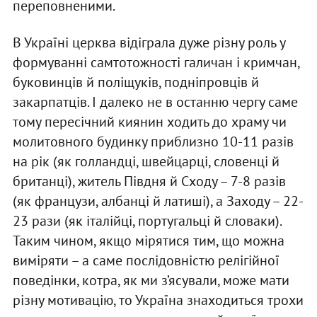
переповненими.
В Україні церква відіграла дуже різну роль у
формуванні самтотожності галичан і кримчан,
буковинців й поліщуків, подніпровців й
закарпатців. І далеко не в останню чергу саме
тому пересічний киянин ходить до храму чи
молитовного будинку приблизно 10-11 разів
на рік (як голландці, швейцарці, словенці й
британці), житель Півдня й Сходу – 7-8 разів
(як французи, албанці й латиші), а Заходу – 22-
23 рази (як італійці, португальці й словаки).
Таким чином, якщо мірятися тим, що можна
виміряти – а саме послідовністю релігійної
поведінки, котра, як ми з’ясували, може мати
різну мотивацію, то Україна знаходиться трохи