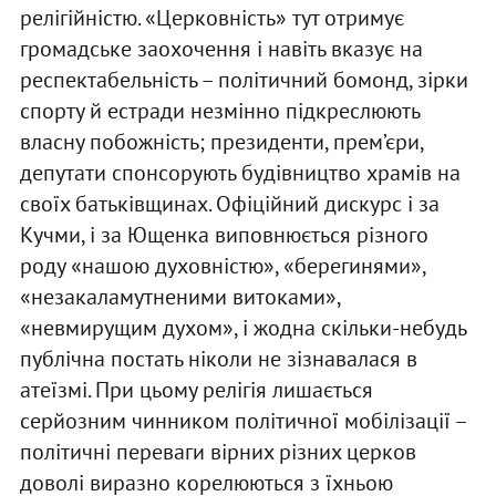
релігійністю. «Церковність» тут отримує
громадське заохочення і навіть вказує на
респектабельність – політичний бомонд, зірки
спорту й естради незмінно підкреслюють
власну побожність; президенти, прем’єри,
депутати спонсорують будівництво храмів на
своїх батьківщинах. Офіційний дискурс і за
Кучми, і за Ющенка виповнюється різного
роду «нашою духовністю», «берегинями»,
«незакаламутненими витоками»,
«невмирущим духом», і жодна скільки-небудь
публічна постать ніколи не зізнавалася в
атеїзмі. При цьому релігія лишається
серйозним чинником політичної мобілізації –
політичні переваги вірних різних церков
доволі виразно корелюються з їхньою