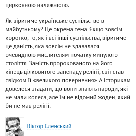
церковною належністю.
Як віритиме українське суспільство в
майбутньому? Це окрема тема. Якщо зовсім
коротко, то, як і всі інші суспільства, віритиме –
це даність, яка зовсім не здавалася
очевидною мислителям початку минулого
століття. Замість пророкованого на його
кінець цілковитого занепаду релігії, світ став
свідком її «великого повернення». А історикам
довелося згадати, що вони знають народи, які
не мали колеса, але їм не відомий жоден, який
би не мав релігії.
Віктор Єленський