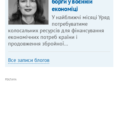
борги у воєнній
економіці
У найближчі місяці Уряд
потребуватиме
колосальних ресурсів для фінансування
економічних потреб країни і
продовження збройної…
Все записи блогов
РЕКЛАМА