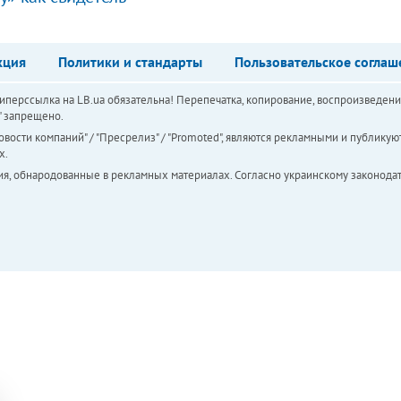
кция
Политики и стандарты
Пользовательское соглаш
перссылка на LB.ua обязательна! Перепечатка, копирование, воспроизведени
а" запрещено.
вости компаний" / "Пресрелиз" / "Promoted", являются рекламными и публикуют
х.
ия, обнародованные в рекламных материалах. Согласно украинскому законодат