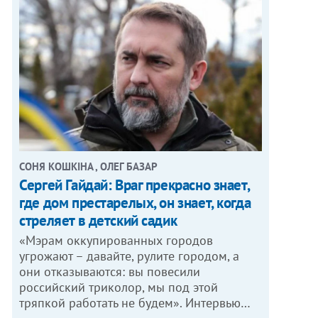
СОНЯ КОШКІНА , ОЛЕГ БАЗАР
Сергей Гайдай: Враг прекрасно знает,
где дом престарелых, он знает, когда
стреляет в детский садик
«Мэрам оккупированных городов
угрожают – давайте, рулите городом, а
они отказываются: вы повесили
российский триколор, мы под этой
тряпкой работать не будем». Интервью…