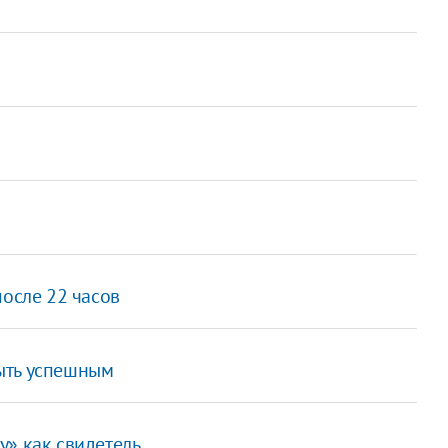
после 22 часов
ыть успешным
у» как свидетель