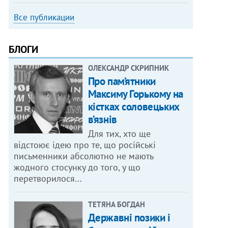
Все публикации
БЛОГИ
ОЛЕКСАНДР СКРИПНИК
Про пам’ятники
Максиму Горькому на
кістках соловецьких
в’язнів
Для тих, хто ще
відстоює ідею про те, що російські
письменники абсолютно не мають
жодного стосунку до того, у що
перетворилося…
ТЕТЯНА БОГДАН
Державні позики і