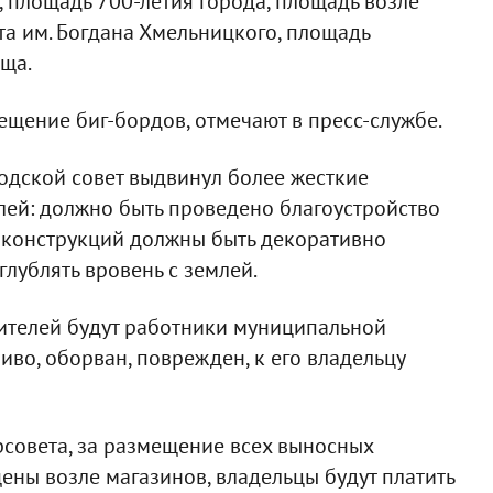
, площадь 700-летия города, площадь возле
та им. Богдана Хмельницкого, площадь
ща.
щение биг-бордов, отмечают в пресс-службе.
родской совет выдвинул более жесткие
ей: должно быть проведено благоустройство
 конструкций должны быть декоративно
лублять вровень с землей.
ителей будут работники муниципальной
иво, оборван, поврежден, к его владельцу
рсовета, за размещение всех выносных
ены возле магазинов, владельцы будут платить