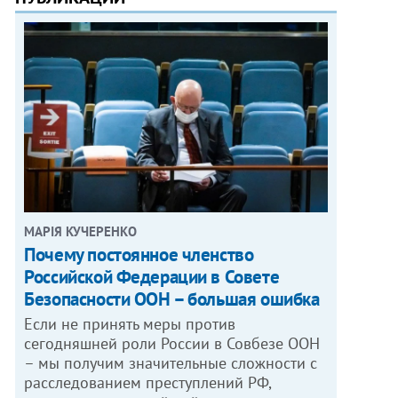
МАРІЯ КУЧЕРЕНКО
​Почему постоянное членство
Российской Федерации в Совете
Безопасности ООН – большая ошибка
Если не принять меры против
сегодняшней роли России в Совбезе ООН
– мы получим значительные сложности с
расследованием преступлений РФ,