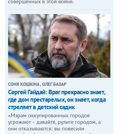
совершенных в этой войне.
СОНЯ КОШКІНА , ОЛЕГ БАЗАР
Сергей Гайдай: Враг прекрасно знает,
где дом престарелых, он знает, когда
стреляет в детский садик
«Мэрам оккупированных городов
угрожают – давайте, рулите городом, а
они отказываются: вы повесили