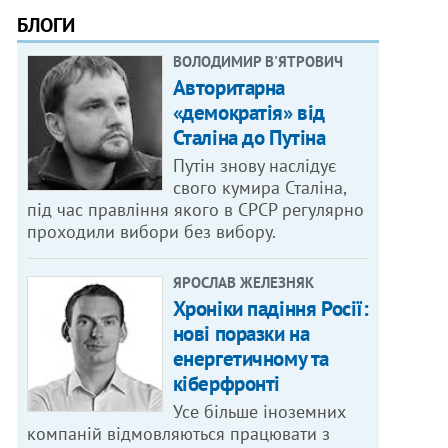
БЛОГИ
ВОЛОДИМИР В'ЯТРОВИЧ
Авторитарна
«демократія» від
Сталіна до Путіна
Путін знову наслідує
свого кумира Сталіна,
під час правління якого в СРСР регулярно
проходили вибори без вибору.
ЯРОСЛАВ ЖЕЛЕЗНЯК
Хроніки падіння Росії:
нові поразки на
енергетичному та
кіберфронті
Усе більше іноземних
компаній відмовляються працювати з