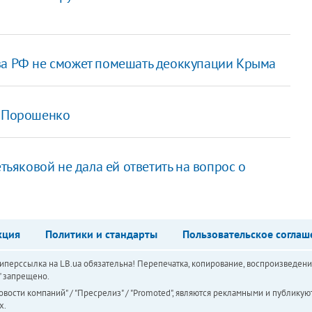
тва РФ не сможет помешать деоккупации Крыма
н Порошенко
тьяковой не дала ей ответить на вопрос о
кция
Политики и стандарты
Пользовательское соглаш
перссылка на LB.ua обязательна! Перепечатка, копирование, воспроизведени
а" запрещено.
вости компаний" / "Пресрелиз" / "Promoted", являются рекламными и публикуют
х.