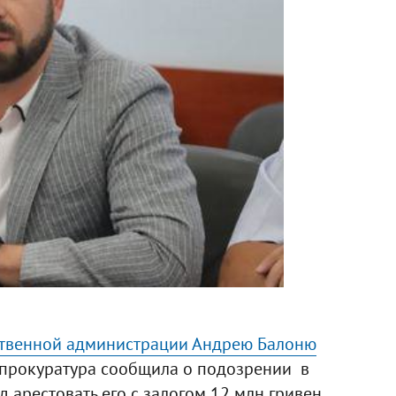
ственной администрации Андрею Балоню
прокуратура сообщила о подозрении в
д арестовать его с залогом 12 млн гривен.