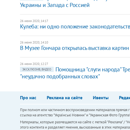
Украины и Запада с Россией
26 июня 2020, 14:17
​Кулеба: ни одно положение законодательс
26 июня 2020, 14:10
В Музее Гончара открылась выставка карти
26 июня 2020, 12:27
Помощница "слуги народа" Тре
ЭКСКЛЮЗИВ, ВИДЕО
"неудачно подобранных словах"
Про нас
Реклама на сайте
Ивенты
Реда
При полном или частичном воспроизведении материалов прямая ги
ссылка на агентство "Українськi Новини" и "Украинская Фото Групп
Материалы, которые размещаются на сайте с меткой "Реклама" / "Но
этого контента и разделяет мнения, высказанные в этих материала