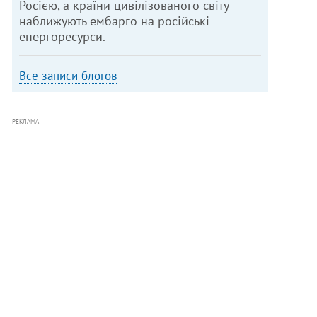
Росією, а країни цивілізованого світу
наближують ембарго на російські
енергоресурси.
Все записи блогов
РЕКЛАМА