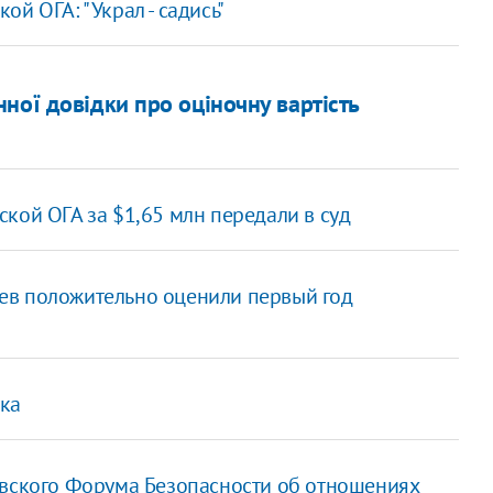
й ОГА: "Украл - садись"
ної довідки про оціночну вартість
ской ОГА за $1,65 млн передали в суд
ев положительно оценили первый год
ука
евского Форума Безопасности об отношениях