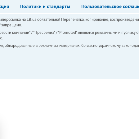
кция
Политики и стандарты
Пользовательское соглаш
перссылка на LB.ua обязательна! Перепечатка, копирование, воспроизведени
а" запрещено.
вости компаний" / "Пресрелиз" / "Promoted", являются рекламными и публикуют
х.
ия, обнародованные в рекламных материалах. Согласно украинскому законодат