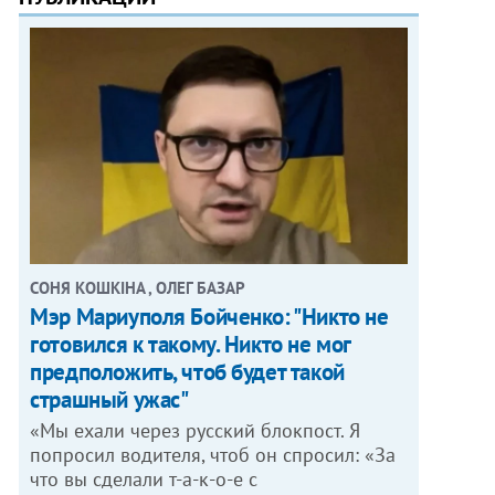
СОНЯ КОШКІНА , ОЛЕГ БАЗАР
Мэр Мариуполя Бойченко: "Никто не
готовился к такому. Никто не мог
предположить, чтоб будет такой
страшный ужас"
«Мы ехали через русский блокпост. Я
попросил водителя, чтоб он спросил: «За
что вы сделали т-а-к-о-е с