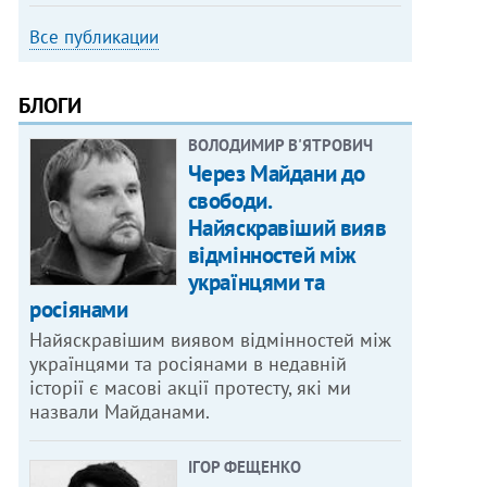
Все публикации
БЛОГИ
ВОЛОДИМИР В'ЯТРОВИЧ
Через Майдани до
свободи.
Найяскравіший вияв
відмінностей між
українцями та
росіянами
Найяскравішим виявом відмінностей між
українцями та росіянами в недавній
історії є масові акції протесту, які ми
назвали Майданами.
ІГОР ФЕЩЕНКО