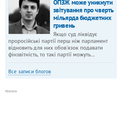
ОПЗЖ може уникнути
звітування про чверть
мільярда бюджетних
гривень
Якщо суд ліквідує
проросійські партії перш ніж парламент
відновить для них обов'язок подавати
фінзвітність, то такі партії можуть…
Все записи блогов
РЕКЛАМА