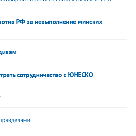
ротив РФ за невыполнение минских
дикам
треть сотрудничество с ЮНЕСКО
у
управделами