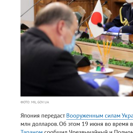
ФОТО: MIL.GOV.UA
Япония передаст
Вооруженным силам Укр
млн долларов. Об этом 19 июня во время
Тараном
сообщил Чрезвычайный и Полном