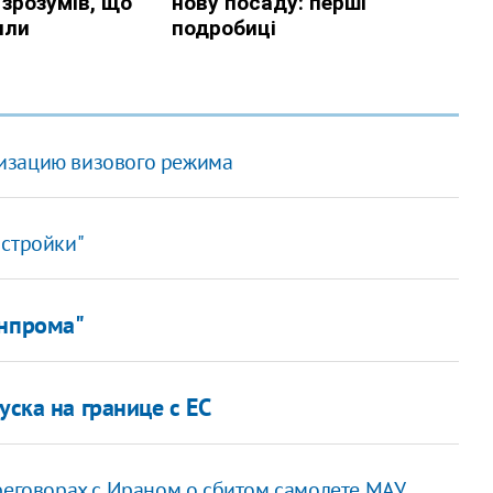
изацию визового режима
 стройки"
онпрома"
ска на границе с ЕС
ереговорах с Ираном о сбитом самолете МАУ