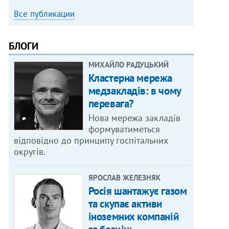
Все публикации
БЛОГИ
МИХАЙЛО РАДУЦЬКИЙ
Кластерна мережа
медзакладів: в чому
перевага?
Нова мережа закладів
формуватиметься
відповідно до принципу госпітальних
округів.
ЯРОСЛАВ ЖЕЛЕЗНЯК
Росія шантажує газом
та скупає активи
іноземних компаній