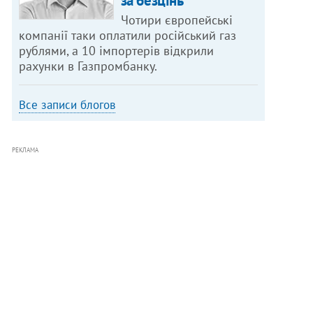
за безцінь
Чотири європейські
компанії таки оплатили російський газ
рублями, а 10 імпортерів відкрили
рахунки в Газпромбанку.
Все записи блогов
РЕКЛАМА