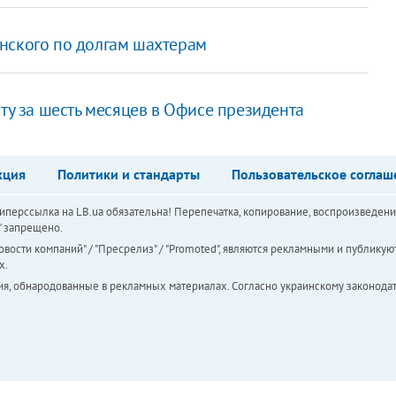
нского по долгам шахтерам
ату за шесть месяцев в Офисе президента
кция
Политики и стандарты
Пользовательское соглаш
перссылка на LB.ua обязательна! Перепечатка, копирование, воспроизведени
а" запрещено.
вости компаний" / "Пресрелиз" / "Promoted", являются рекламными и публикуют
х.
ия, обнародованные в рекламных материалах. Согласно украинскому законодат