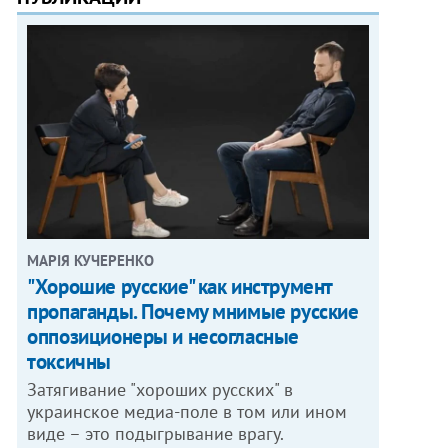
МАРІЯ КУЧЕРЕНКО
"Хорошие русские" как инструмент
пропаганды. Почему мнимые русские
оппозиционеры и несогласные
токсичны
Затягивание "хороших русских" в
украинское медиа-поле в том или ином
виде – это подыгрывание врагу.