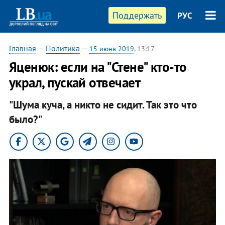
Поддержать
РУС
Главная
—
Политика
—
15 июня 2019
, 13:17
​Яценюк: если на "Стене" кто-то
украл, пускай отвечает
"Шума куча, а никто не сидит. Так это что
было?"