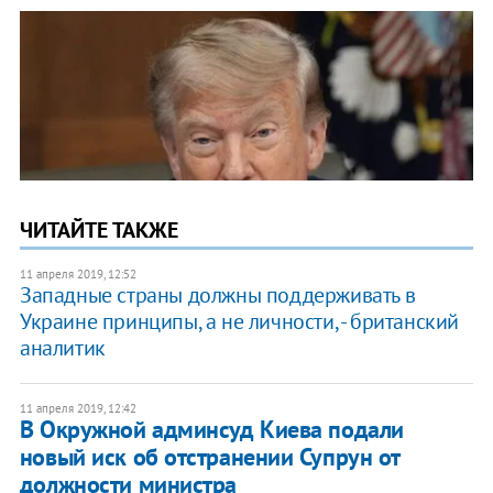
ЧИТАЙТЕ ТАКЖЕ
11 апреля 2019, 12:52
Западные страны должны поддерживать в
Украине принципы, а не личности, - британский
аналитик
11 апреля 2019, 12:42
В Окружной админсуд Киева подали
новый иск об отстранении Супрун от
должности министра