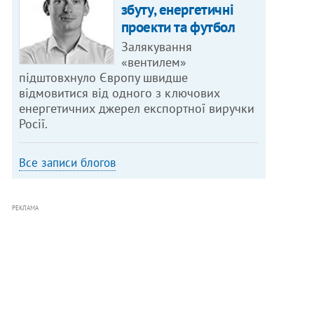
збуту, енергетичні
проекти та футбол
Залякування
«вентилем»
підштовхнуло Європу швидше
відмовитися від одного з ключових
енергетичних джерел експортної виручки
Росії.
Все записи блогов
РЕКЛАМА