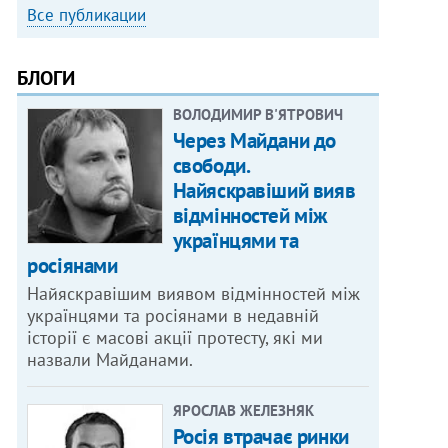
Все публикации
БЛОГИ
ВОЛОДИМИР В'ЯТРОВИЧ
Через Майдани до
свободи.
Найяскравіший вияв
відмінностей між
українцями та
росіянами
Найяскравішим виявом відмінностей між
українцями та росіянами в недавній
історії є масові акції протесту, які ми
назвали Майданами.
ЯРОСЛАВ ЖЕЛЕЗНЯК
Росія втрачає ринки