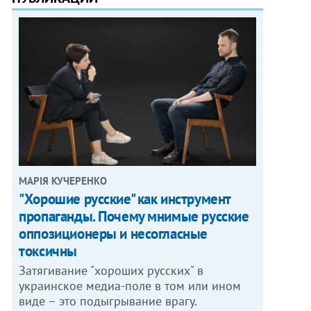
МАРІЯ КУЧЕРЕНКО
"Хорошие русские" как инструмент
пропаганды. Почему мнимые русские
оппозиционеры и несогласные
токсичны
Затягивание "хороших русских" в
украинское медиа-поле в том или ином
виде – это подыгрывание врагу.