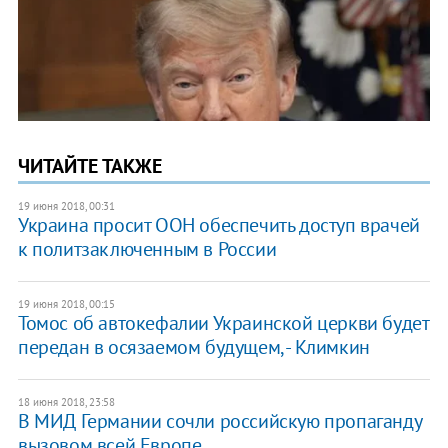
ЧИТАЙТЕ ТАКЖЕ
19 июня 2018, 00:31
Украина просит ООН обеспечить доступ врачей
к политзаключенным в России
19 июня 2018, 00:15
Томос об автокефалии Украинской церкви будет
передан в осязаемом будущем, - Климкин
18 июня 2018, 23:58
В МИД Германии сочли российскую пропаганду
вызовом всей Европе