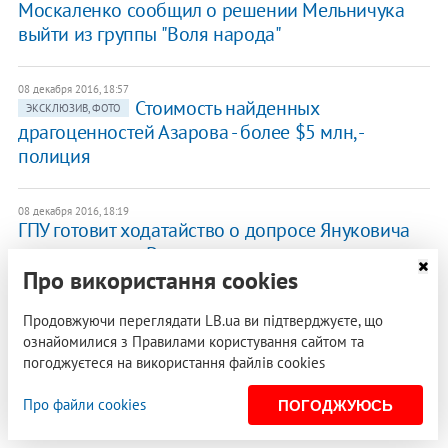
Москаленко сообщил о решении Мельничука
выйти из группы "Воля народа"
08 декабря 2016, 18:57
Стоимость найденных
ЭКСКЛЮЗИВ, ФОТО
драгоценностей Азарова - более $5 млн, -
полиция
08 декабря 2016, 18:19
ГПУ готовит ходатайство о допросе Януковича
на территории России
Про використання cookies
08 декабря 2016, 18:09
Продовжуючи переглядати LB.ua ви підтверджуєте, що
НАБУ допросило братьев Суркисов
ознайомилися з Правилами користування сайтом та
погоджуєтеся на використання файлів cookies
08 декабря 2016, 17:43
Рада отказалась работать следующую неделю в
Про файли cookies
ПОГОДЖУЮСЬ
пленарном режиме