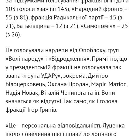
За підсумками голосування фракція БПП дала
103 голоси «за» (зі 143), «Народний фронт» –
55 (з 81), фракція Радикальної партії – 15 (з
21), Батьківщина – 12 (з 21), «Самопоміч» – 25
(з 26).
Не голосували нардепи від Опоблоку, груп
«Волі народу» і «Відродження». Примітно, що
у президентській фракції не голосувала так
звана «група УДАРу», зокрема, Дмитро
Білоцерковець, Оксана Продан, Марія Матіос,
Надія Новак, Віталій Чепинога та ін. Вони
значаться як відсутні. Так само, як і голова
фракції Ігор Гринів.
«Це – персональна відповідальність Луценка
щодо доведення цієї справи до логічного