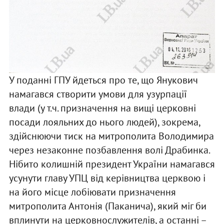
У поданні ГПУ йдеться про те, що Янукович
намагався створити умови для узурпації
влади (у т.ч. призначення на вищі церковні
посади лояльних до нього людей), зокрема,
здійснюючи тиск на митрополита Володимира
через незаконне позбавлення волі Драбинка.
Нібито колишній президент України намагався
усунути главу УПЦ від керівництва церквою і
на його місце лобіювати призначення
митрополита Антонія (Паканича), який міг би
вплинути на церковнослужителів, а останні –