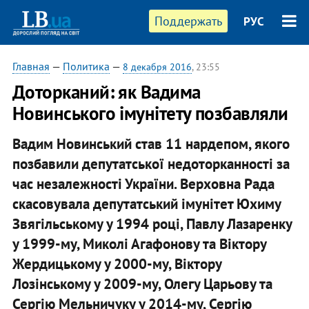
Поддержать
РУС
Главная
—
Политика
—
8 декабря 2016
, 23:55
Доторканий: як Вадима
Новинського імунітету позбавляли
Вадим Новинський став 11 нардепом, якого
позбавили депутатської недоторканності за
час незалежності України. Верховна Рада
скасовувала депутатський імунітет Юхиму
Звягільському у 1994 році, Павлу Лазаренку
у 1999-му, Миколі Агафонову та Віктору
Жердицькому у 2000-му, Віктору
Лозінському у 2009-му, Олегу Царьову та
Сергію Мельничуку у 2014-му, Сергію