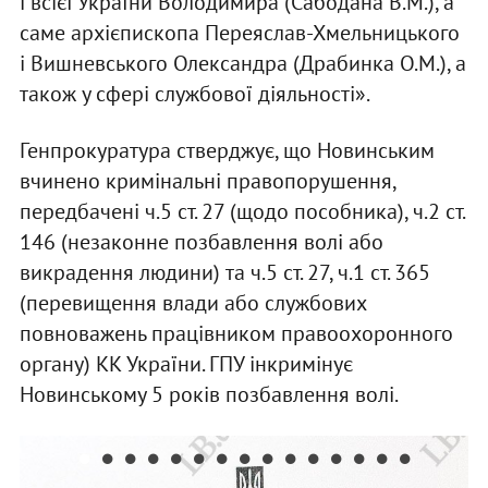
і всієї України Володимира (Сабодана В.М.), а
саме архієпископа Переяслав-Хмельницького
і Вишневського Олександра (Драбинка О.М.), а
також у сфері службової діяльності».
Генпрокуратура стверджує, що Новинським
вчинено кримінальні правопорушення,
передбачені ч.5 ст. 27 (щодо пособника), ч.2 ст.
146 (незаконне позбавлення волі або
викрадення людини) та ч.5 ст. 27, ч.1 ст. 365
(перевищення влади або службових
повноважень працівником правоохоронного
органу) КК України. ГПУ інкримінує
Новинському 5 років позбавлення волі.