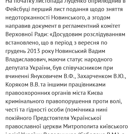
На початку листопада Луценко оприлюднив в
Фейсбуці перший лист подання щодо зняття
недоторканності Новинського, а згодом
направив документ в регламентний комітет
Верховної Ради: «Досудовим розслідуванням
встановлено, що в період з вересня по
грудень 2013 року Новинський Вадим
Владиславович, маючи статус народного
депутата України, був співучасником при
вчиненні Януковичем В.Ф., Захарченком В.Ю.,
Коряком В.В. та іншими працівниками
правоохоронних органів міста Києва
кримінального правопорушення проти волі,
честі та гідності особи (помічника нині
покійного Предстоятеля Української
православної церкви Митрополита київського