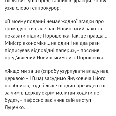
Після виступів представників фракцій, знову
узяв слово генпрокурор.
«В моєму поданні немає жодної згадки про
громадянство, але пан Новинський захотів
показати підпис Порошенка. Так, це правда...
Міністр економіки... не один і не два рази
підписував відповідні папери», – пояснив
пред'явлений Новинським лист Порошенка.
«Якщо ми за це (спробу узурпувати владу над
церквою – LB.ua) засудимо Януковича і його
посібників, тоді більше ні один президент ні
за чим в церкву окрім молитви ходити не
буде», – пафосно закінчив свій виступ
Луценко.