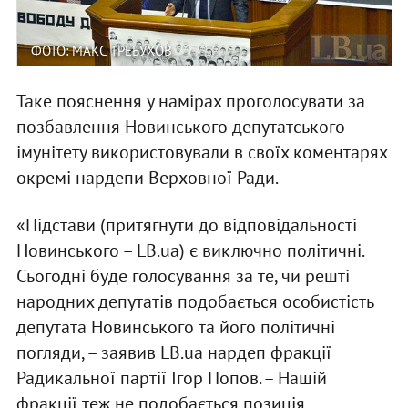
ФОТО: МАКС ТРЕБУХОВ
Таке пояснення у намірах проголосувати за
позбавлення Новинського депутатського
імунітету використовували в своїх коментарях
окремі нардепи Верховної Ради.
«Підстави (притягнути до відповідальності
Новинського – LB.ua) є виключно політичні.
Сьогодні буде голосування за те, чи решті
народних депутатів подобається особистість
депутата Новинського та його політичні
погляди, – заявив LB.ua нардеп фракції
Радикальної партії Ігор Попов. – Нашій
фракції теж не подобається позиція