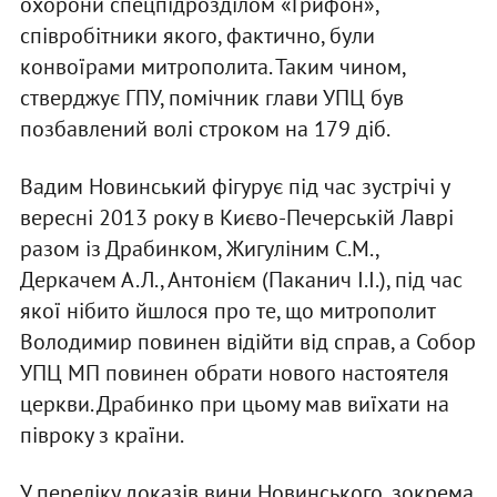
охорони спецпідрозділом «Грифон»,
співробітники якого, фактично, були
конвоїрами митрополита. Таким чином,
стверджує ГПУ, помічник глави УПЦ був
позбавлений волі строком на 179 діб.
Вадим Новинський фігурує під час зустрічі у
вересні 2013 року в Києво-Печерській Лаврі
разом із Драбинком, Жигуліним С.М.,
Деркачем А.Л., Антонієм (Паканич І.І.), під час
якої нібито йшлося про те, що митрополит
Володимир повинен відійти від справ, а Собор
УПЦ МП повинен обрати нового настоятеля
церкви. Драбинко при цьому мав виїхати на
півроку з країни.
У переліку доказів вини Новинського, зокрема,