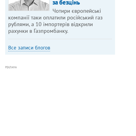
за безцінь
Чотири європейські
компанії таки оплатили російський газ
рублями, а 10 імпортерів відкрили
рахунки в Газпромбанку.
Все записи блогов
РЕКЛАМА