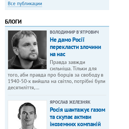
Все публикации
БЛОГИ
ВОЛОДИМИР В'ЯТРОВИЧ
Не дамо Росії
перекласти злочини
на нас
Правда завжди
сильніша. Тільки для
того, аби правда про борців за свободу в
1940-50-х вийшла на світло, потрібні були
десятиліття,…
ЯРОСЛАВ ЖЕЛЕЗНЯК
Росія шантажує газом
та скупає активи
іноземних компаній