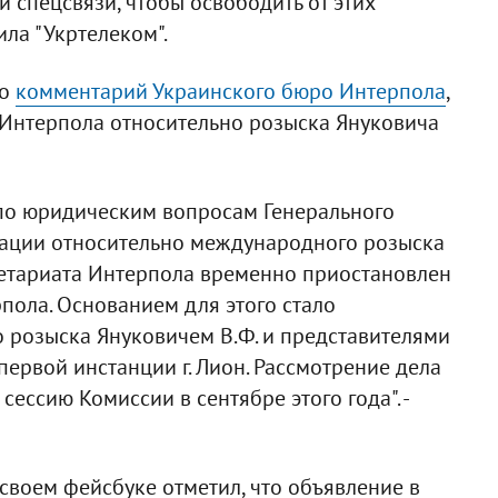
и спецсвязи, чтобы освободить от этих
ила "Укртелеком".
ло
комментарий Украинского бюро Интерпола
,
м Интерпола относительно розыска Януковича
по юридическим вопросам Генерального
мации относительно международного розыска
кретариата Интерпола временно приостановлен
пола. Основанием для этого стало
розыска Януковичем В.Ф. и представителями
первой инстанции г. Лион. Рассмотрение дела
ессию Комиссии в сентябре этого года". -
своем фейсбуке отметил, что объявление в