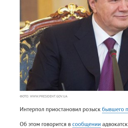
ФОТО: WWW.PRESIDENT.GOV.UA
Интерпол приостановил розыск
бывшего п
Об этом говорится в
сообщении
адвокатск