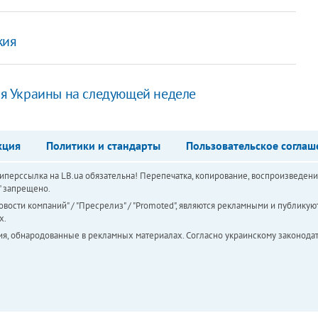
жия
я Украины на следующей неделе
кция
Политики и стандарты
Пользовательское соглаш
перссылка на LB.ua обязательна! Перепечатка, копирование, воспроизведени
а" запрещено.
вости компаний" / "Пресрелиз" / "Promoted", являются рекламными и публикуют
х.
ия, обнародованные в рекламных материалах. Согласно украинскому законодат