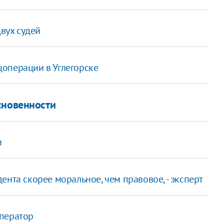
двух судей
операции в Углегорске
сновенности
и
нта скорее моральное, чем правовое, - эксперт
оператор