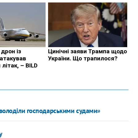
заволоділи господарськими судами»
у