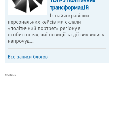
ТОП-5 політичних
трансформацій
Із найяскравіших
персональних кейсів ми склали
«політичний портрет» регіону в
особистостях, чиї позиції та дії виявились
напрочуд…
Все записи блогов
РЕКЛАМА