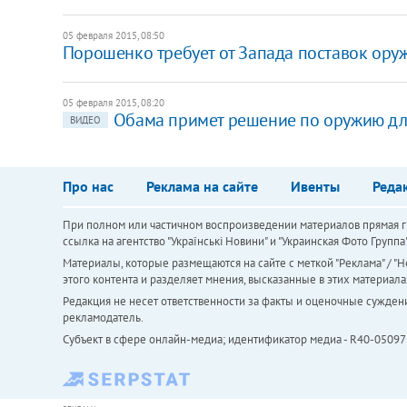
05 февраля 2015, 08:50
Порошенко требует от Запада поставок ору
05 февраля 2015, 08:20
Обама примет решение по оружию дл
ВИДЕО
Про нас
Реклама на сайте
Ивенты
Реда
При полном или частичном воспроизведении материалов прямая ги
ссылка на агентство "Українськi Новини" и "Украинская Фото Групп
Материалы, которые размещаются на сайте с меткой "Реклама" / "Но
этого контента и разделяет мнения, высказанные в этих материала
Редакция не несет ответственности за факты и оценочные сужден
рекламодатель.
Субъект в сфере онлайн-медиа; идентификатор медиа - R40-05097