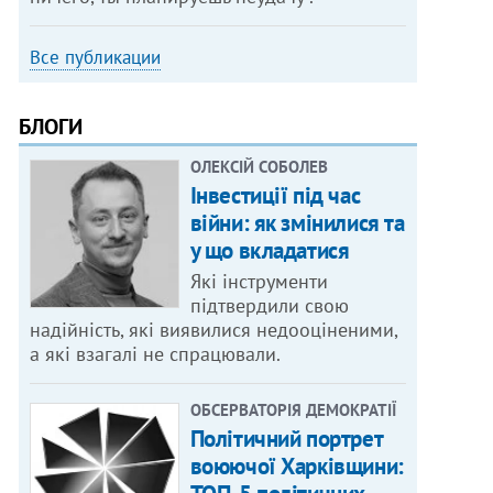
Все публикации
БЛОГИ
ОЛЕКСІЙ СОБОЛЕВ
Інвестиції під час
війни: як змінилися та
у що вкладатися
Які інструменти
підтвердили свою
надійність, які виявилися недооціненими,
а які взагалі не спрацювали.
ОБСЕРВАТОРІЯ ДЕМОКРАТІЇ
Політичний портрет
воюючої Харківщини: