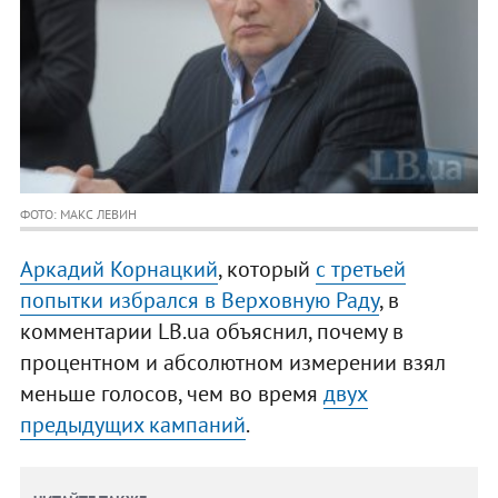
ФОТО: МАКС ЛЕВИН
Аркадий Корнацкий
, который
с третьей
попытки избрался в Верховную Раду
, в
комментарии LB.ua объяснил, почему в
процентном и абсолютном измерении взял
меньше голосов, чем во время
двух
предыдущих кампаний
.