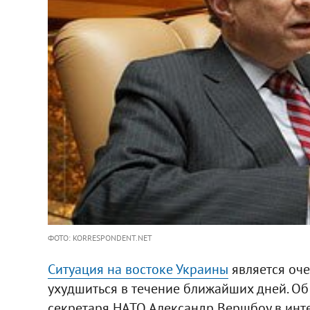
ФОТО: KORRESPONDENT.NET
Ситуация на востоке Украины
является оче
ухудшиться в течение ближайших дней. Об
секретаря НАТО Александр Вершбоу в ин