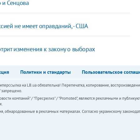
 и Сенцова
ией не имеет оправданий, - США
отрит изменения к закону о выборах
кция
Политики и стандарты
Пользовательское соглаш
перссылка на LB.ua обязательна! Перепечатка, копирование, воспроизведени
а" запрещено.
вости компаний" / "Пресрелиз" / "Promoted", являются рекламными и публикуют
х.
ия, обнародованные в рекламных материалах. Согласно украинскому законодат