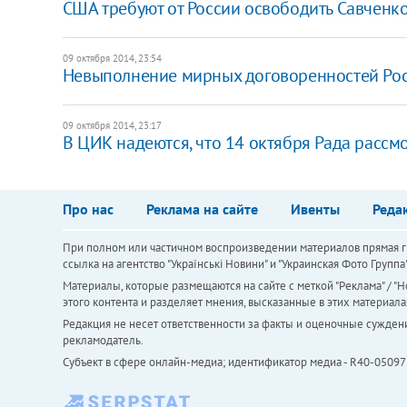
CША требуют от России освободить Савченко
09 октября 2014, 23:54
Невыполнение мирных договоренностей Росс
09 октября 2014, 23:17
В ЦИК надеются, что 14 октября Рада рассм
Про нас
Реклама на сайте
Ивенты
Реда
При полном или частичном воспроизведении материалов прямая ги
ссылка на агентство "Українськi Новини" и "Украинская Фото Групп
Материалы, которые размещаются на сайте с меткой "Реклама" / "Но
этого контента и разделяет мнения, высказанные в этих материала
Редакция не несет ответственности за факты и оценочные сужден
рекламодатель.
Субъект в сфере онлайн-медиа; идентификатор медиа - R40-05097