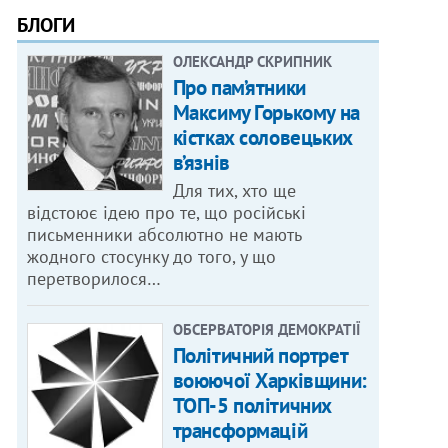
БЛОГИ
ОЛЕКСАНДР СКРИПНИК
Про пам’ятники
Максиму Горькому на
кістках соловецьких
в’язнів
Для тих, хто ще
відстоює ідею про те, що російські
письменники абсолютно не мають
жодного стосунку до того, у що
перетворилося…
ОБСЕРВАТОРІЯ ДЕМОКРАТІЇ
Політичний портрет
воюючої Харківщини:
ТОП-5 політичних
трансформацій