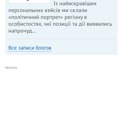
Із найяскравіших
персональних кейсів ми склали
«політичний портрет» регіону в
особистостях, чиї позиції та дії виявились
напрочуд…
Все записи блогов
РЕКЛАМА