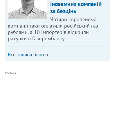
іноземних компаній
за безцінь
Чотири європейські
компанії таки оплатили російський газ
рублями, а 10 імпортерів відкрили
рахунки в Газпромбанку.
Все записи блогов
РЕКЛАМА