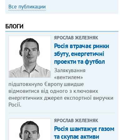
Все публикации
БЛОГИ
ЯРОСЛАВ ЖЕЛЕЗНЯК
Росія втрачає ринки
збуту, енергетичні
проекти та футбол
Залякування
«вентилем»
підштовхнуло Європу швидше
відмовитися від одного з ключових
енергетичних джерел експортної виручки
Росії.
ЯРОСЛАВ ЖЕЛЕЗНЯК
Росія шантажує газом
та скупає активи