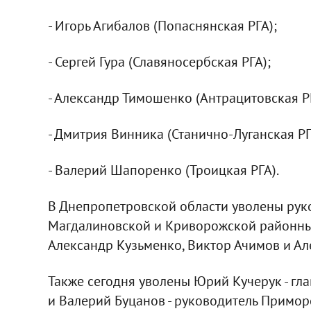
- Игорь Агибалов (Попаснянская РГА);
- Сергей Гура (Славяносербская РГА);
- Александр Тимошенко (Антрацитовская Р
- Дмитрия Винника (Станично-Луганская РГ
- Валерий Шапоренко (Троицкая РГА).
В Днепропетровской области уволены рук
Магдалиновской и Криворожской районных
Александр Кузьменко, Виктор Ачимов и А
Также сегодня уволены Юрий Кучерук - гл
и Валерий Буцанов - руководитель Примор