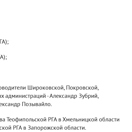
ГА);
А);
оводители Широковской, Покровской,
 администраций - Александр Зубрий,
лександр Позывайло.
ава Теофипольской РГА в Хмельницкой области
ской РГА в Запорожской области.