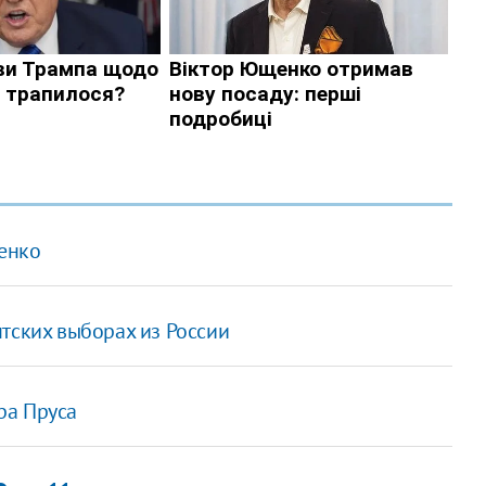
енко
тских выборах из России
ра Пруса