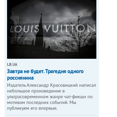
LB.UA
Завтра не будет. Трагедия одного
россиянина
Издатель Александр Красовицкий написал
небольшое произведение в
ультрасовременном жанре чат-фикшн по
мотивам последних событий. Мы
публикуем его впервые.