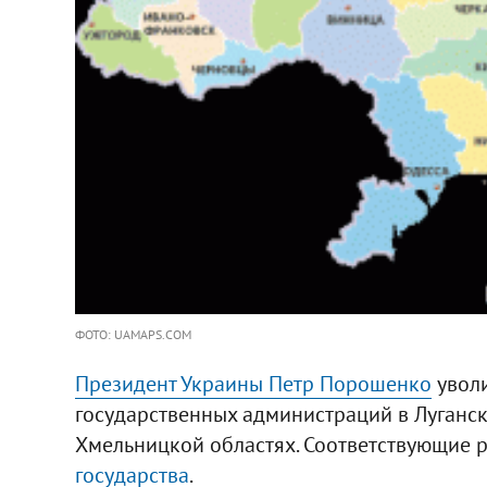
ФОТО: UAMAPS.COM
Президент Украины Петр Порошенко
уволи
государственных администраций в Луганс
Хмельницкой областях. Соответствующие
государства
.