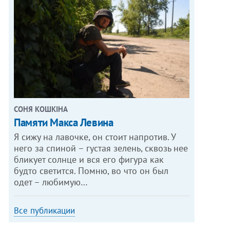
СОНЯ КОШКІНА
Памяти Макса Левина
Я сижу на лавочке, он стоит напротив. У
него за спиной – густая зелень, сквозь нее
бликует солнце и вся его фигура как
будто светится. Помню, во что он был
одет – любимую…
Все публикации