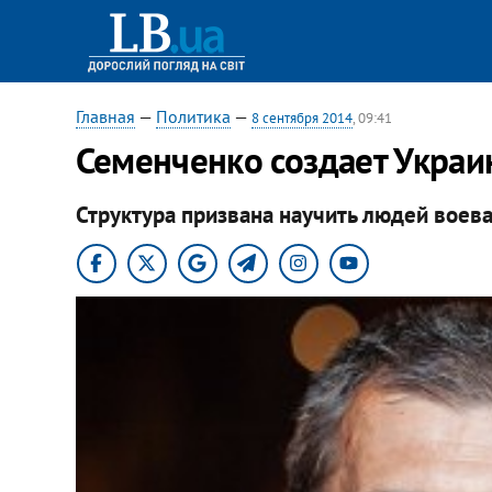
Главная
—
Политика
—
8 сентября 2014
, 09:41
Семенченко создает Укра
Структура призвана научить людей воева