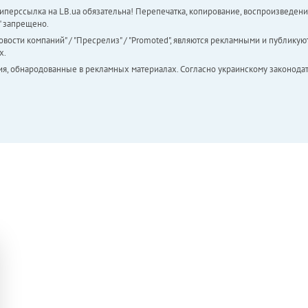
перссылка на LB.ua обязательна! Перепечатка, копирование, воспроизведени
а" запрещено.
вости компаний" / "Пресрелиз" / "Promoted", являются рекламными и публикуют
х.
ия, обнародованные в рекламных материалах. Согласно украинскому законодат