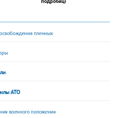
е освобождения пленных
боры
яли
силы АТО
ения военного положения