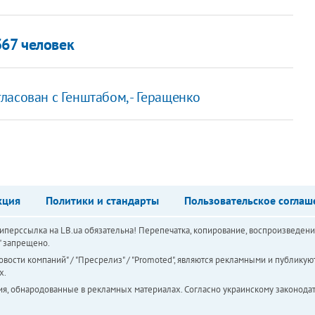
367 человек
асован с Генштабом, - Геращенко
кция
Политики и стандарты
Пользовательское соглаш
перссылка на LB.ua обязательна! Перепечатка, копирование, воспроизведени
а" запрещено.
вости компаний" / "Пресрелиз" / "Promoted", являются рекламными и публикуют
х.
ия, обнародованные в рекламных материалах. Согласно украинскому законодат