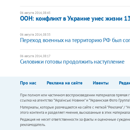
06 августа 2014, 08:45
ООН: конфликт в Украине унес жизни 1
06 августа 2014, 08:33
Переход военных на территорию РФ был согл
06 августа 2014, 08:17
Силовики готовы продолжить наступление
Про нас
Реклама на сайте
Ивенты
Реда
При полном или частичном воспроизведении материалов прямая ги
ссылка на агентство "Українськi Новини" и "Украинская Фото Групп
Материалы, которые размещаются на сайте с меткой "Реклама" / "Но
этого контента и разделяет мнения, высказанные в этих материала
Редакция не несет ответственности за факты и оценочные сужден
рекламодатель.