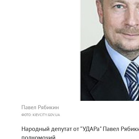
Павел Рябикин
ФОТО: KIEVCITY.GOV.UA
Народный депутат от "УДАРа" Павел Рябик
полномочий.