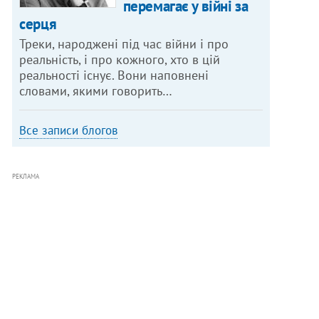
перемагає у війні за
серця
Треки, народжені під час війни і про
реальність, і про кожного, хто в цій
реальності існує. Вони наповнені
словами, якими говорить…
Все записи блогов
РЕКЛАМА