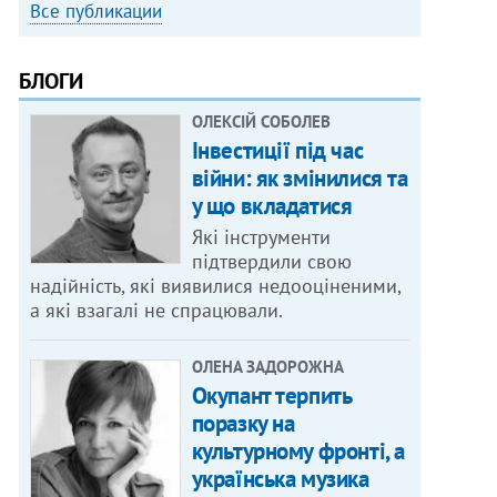
Все публикации
БЛОГИ
ОЛЕКСІЙ СОБОЛЕВ
Інвестиції під час
війни: як змінилися та
у що вкладатися
Які інструменти
підтвердили свою
надійність, які виявилися недооціненими,
а які взагалі не спрацювали.
ОЛЕНА ЗАДОРОЖНА
Окупант терпить
поразку на
культурному фронті, а
українська музика