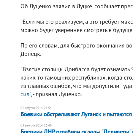
Об Луценко заявил в Луцке, сообщает прес
"Если мы его реализуем, а это требует мак
можно будет увереннее смотреть в будущее
По его словам, для быстрого окончания в
Донецк.
"Взятие столицы Донбасса будет означать 
каких-то тамошних республиках, когда стол
из главных ошибок, что мы допустили туд
сил
", - признал Луценко.
01 августа 2014, 21:54
Боевики обстреливают Луганск и пытаются
03 августа 2014, 16:46
Боевики ДНР ограбили склады "Деливери"