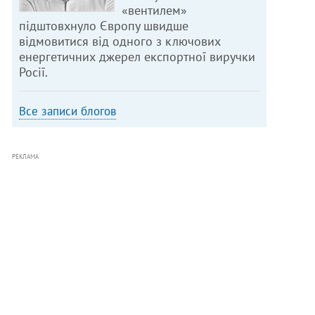
«вентилем»
підштовхнуло Європу швидше
відмовитися від одного з ключових
енергетичних джерел експортної виручки
Росії.
Все записи блогов
РЕКЛАМА