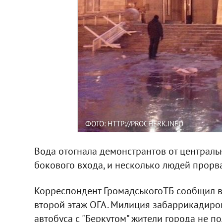
ФОТО: HTTP://PROCHERK.INFO
Вода отогнала демонстрантов от централь
бокового входа, и несколько людей прорва
Корреспондент ГромадськогоТБ сообщил в
второй этаж ОГА. Милиция забаррикадиров
автобуса с "Беркутом" жители города не п