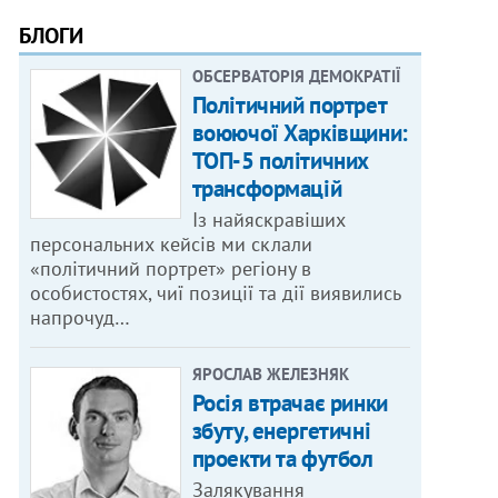
БЛОГИ
ОБСЕРВАТОРІЯ ДЕМОКРАТІЇ
Політичний портрет
воюючої Харківщини:
ТОП-5 політичних
трансформацій
Із найяскравіших
персональних кейсів ми склали
«політичний портрет» регіону в
особистостях, чиї позиції та дії виявились
напрочуд…
ЯРОСЛАВ ЖЕЛЕЗНЯК
Росія втрачає ринки
збуту, енергетичні
проекти та футбол
Залякування