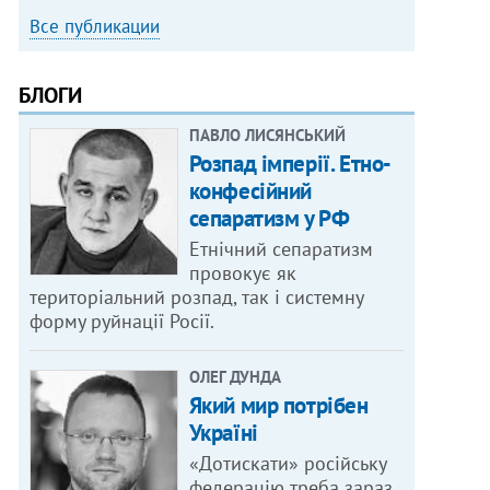
Все публикации
БЛОГИ
ПАВЛО ЛИСЯНСЬКИЙ
Розпад імперії. Етно-
конфесійний
сепаратизм у РФ
Етнічний сепаратизм
провокує як
територіальний розпад, так і системну
форму руйнації Росії.
ОЛЕГ ДУНДА
Який мир потрібен
Україні
«Дотискати» російську
федерацію треба зараз