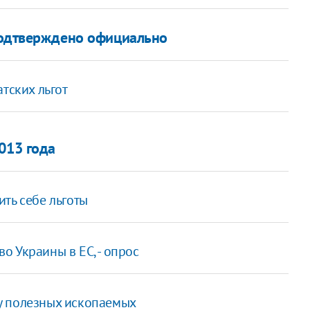
подтверждено официально
тских льгот
013 года
ть себе льготы
 Украины в ЕС, - опрос
у полезных ископаемых