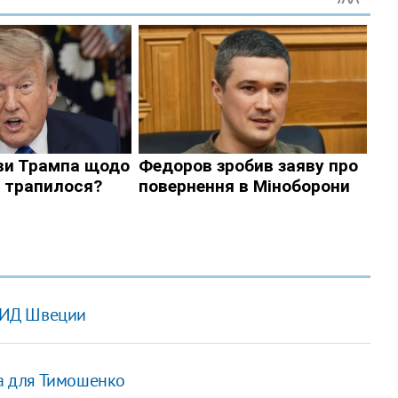
 МИД Швеции
па для Тимошенко