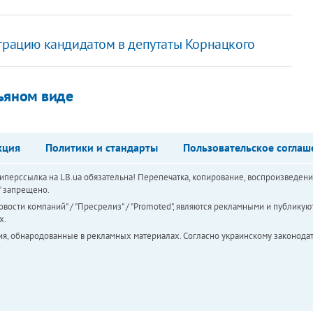
страцию кандидатом в депутаты Корнацкого
ьяном виде
кция
Политики и стандарты
Пользовательское соглаш
перссылка на LB.ua обязательна! Перепечатка, копирование, воспроизведени
а" запрещено.
вости компаний" / "Пресрелиз" / "Promoted", являются рекламными и публикуют
х.
ия, обнародованные в рекламных материалах. Согласно украинскому законодат