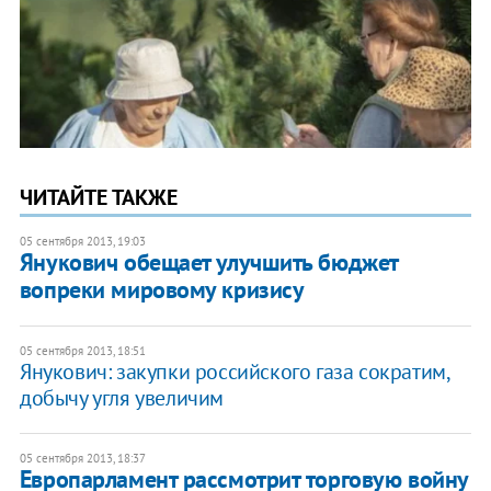
ЧИТАЙТЕ ТАКЖЕ
05 сентября 2013, 19:03
Янукович обещает улучшить бюджет
вопреки мировому кризису
05 сентября 2013, 18:51
Янукович: закупки российского газа сократим,
добычу угля увеличим
05 сентября 2013, 18:37
Европарламент рассмотрит торговую войну