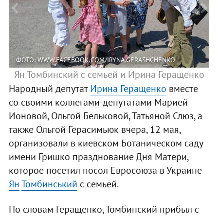
ФОТО: WWW.FACEBOOK.COM/IRYNA.GERASHCHENKO
Ян Томбинский с семьей и Ирина Геращенко
Народный депутат
Ирина Геращенко
вместе
со своими коллегами-депутатами Марией
Ионовой, Ольгой Бельковой, Татьяной Слюз, а
также Ольгой Герасимьюк вчера, 12 мая,
организовали в киевском Ботаническом саду
имени Гришко празднование Дня Матери,
которое посетил посол Евросоюза в Украине
Ян
Томбинський
с семьей.
По словам Геращенко, Томбинский прибыл с