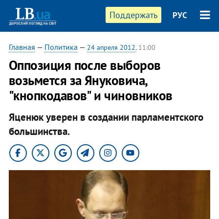
Поддержать
РУС
Главная
—
Политика
—
24 апреля 2012
, 11:00
Оппозиция после выборов
возьмется за Януковича,
"кнопкодавов" и чиновников
Яценюк уверен в создании парламентского
большинства.