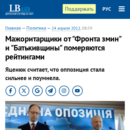
Поддержать
РУС
Главная
—
Политика
—
24 апреля 2012
, 08:59
Мажоритарщики от "Фронта змин"
и "Батькивщины" померяются
рейтингами
Яценюк считает, что оппозиция стала
сильнее и поумнела.