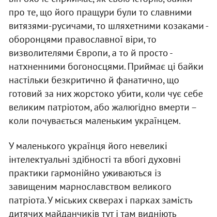
про те, що його пращури були то славними
витязями-русичами, то шляхетними козаками -
оборонцями православної віри, то
визволителями Європи, а то й просто -
натхненними богоносцями. Приймає ці байки
настільки безкритично й фанатично, що
готовий за них жорстоко убити, коли чує себе
великим патріотом, або жалюгідно вмерти –
коли почувається маленьким українцем.
У маленького українця його невеликі
інтелектуальні здібності та вбогі духовні
практики гармонійно уживаються із
завищеним марнославством великого
патріота. У міських скверах і парках замість
дитячих майданчиків тут і там видніють