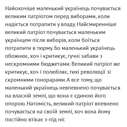
Найохочіше маленький українець почувається
великим патріотом перед виборами, коли
надіється потрапити у владу. Найсмиренніше
великий патріот почувається маленьким
українцем після виборів, коли боїться
потрапити в тюрму. Бо маленький українець
обожнює, хоч і критикує, гучні забави з
нескромними бюджетами. Великий патріот же
критикує, хоч і полюбляє, тихі революції зі
скромними гонорарами. А все тому, що
маленький українець невпевнено почувається
на власній землі, що вона є єдиною його
опорою. Натомість, великий патріот впевнено
почувається на своїй землі, хоч вона йому
постійно втікає з-під ніг.