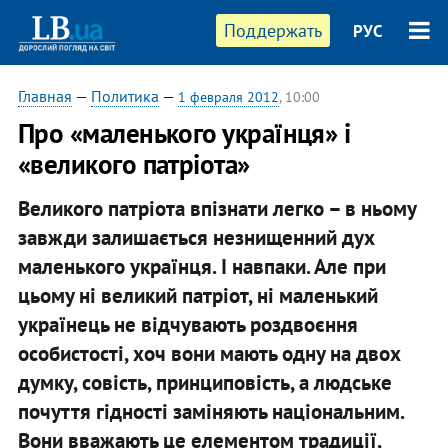
Поддержать
РУС
Главная
—
Политика
—
1 февраля 2012
, 10:00
​Про «маленького українця» і
«великого патріота»
Великого патріота впізнати легко – в ньому
завжди залишається незнищенний дух
маленького українця. І навпаки. Але при
цьому ні великий патріот, ні маленький
українець не відчувають роздвоєння
особистості, хоч вони мають одну на двох
думку, совість, принциповість, а людське
почуття гідності заміняють національним.
Вони вважають це елементом традиції,