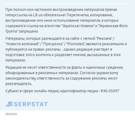
При полном или частичном воспроизведении материалов прямая
гиперссылка на LB.ua обязательна! Перепечатка, копирование,
воспроизведение или иное использование материалов, в которых
содержится ссылка на агентство "Українськi Новини" и "Украинская Фото
Группа" запрещено.
Материалы, которые размещаются на сайте с меткой "Реклама" /
"Новости компаний" / "Пресрелиз" / "Promoted", являются рекламными и
публикуются на правах рекламы. , однако редакция участвует в
подготовке этого контента и разделяет мнения, высказанные в этих
материалах.
Редакция не несет ответственности за факты и оценочные суждения,
обнародованные в рекламных материалах. Согласно украинскому
законодательству, ответственность за содержание рекламы несет
рекламодатель.
Субъект в сфере онлайн-медиа; идентификатор медиа - R40-05097
РЕКЛАМА