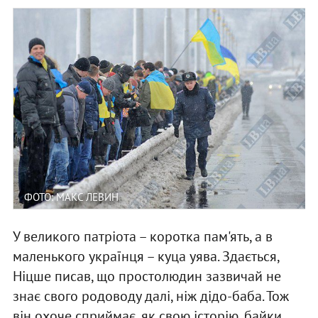
ФОТО: МАКС ЛЕВИН
У великого патріота – коротка пам'ять, а в
маленького українця – куца уява. Здається,
Ніцше писав, що простолюдин зазвичай не
знає свого родоводу далі, ніж дідо-баба. Тож
він охоче сприймає, як свою історію, байки