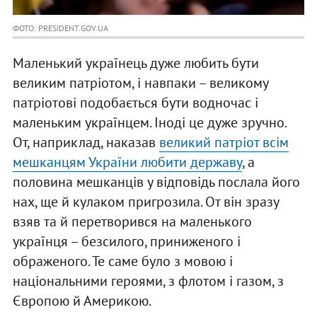
ФОТО: PRESIDENT.GOV.UA
Маленький українець дуже любить бути
великим патріотом, і навпаки – великому
патріотові подобається бути водночас і
маленьким українцем. Іноді це дуже зручно.
От, наприклад, наказав
великий патріот всім
мешканцям України любити державу
, а
половина мешканців у відповідь послала його
нах, ще й кулаком пригрозила. От він зразу
взяв та й перетворився на маленького
українця – безсилого, приниженого і
ображеного. Те саме було з мовою і
національними героями, з флотом і газом, з
Європою й Америкою.