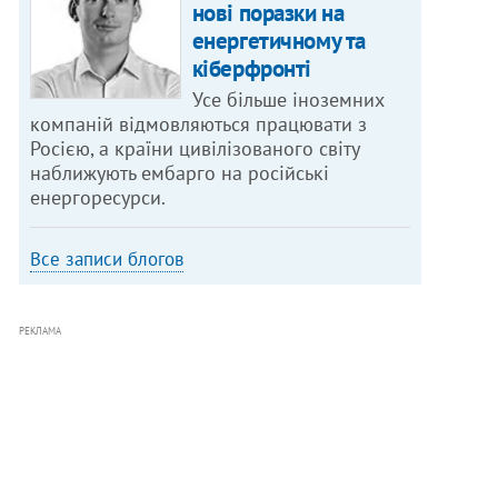
нові поразки на
енергетичному та
кіберфронті
Усе більше іноземних
компаній відмовляються працювати з
Росією, а країни цивілізованого світу
наближують ембарго на російські
енергоресурси.
Все записи блогов
РЕКЛАМА