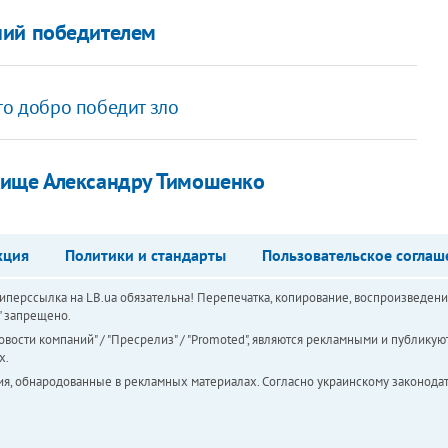
ний победителем
то добро победит зло
жище Александру Тимошенко
кция
Политики и стандарты
Пользовательское соглаш
перссылка на LB.ua обязательна! Перепечатка, копирование, воспроизведени
а" запрещено.
вости компаний" / "Пресрелиз" / "Promoted", являются рекламными и публикуют
х.
ия, обнародованные в рекламных материалах. Согласно украинскому законодат