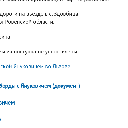
дороги на въезде в с. Здовбица
ог Ровенской области.
вича.
ы их поступка не установлены.
аской Януковичем во Львове
.
борды с Януковичем (документ)
овичем
е