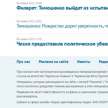
06 января 2012, 19:04
Филарет: Тимошенко выйдет из испыта
06 января 2012, 18:02
Тимошенко: Рождество дарит уверенность, ч
06 января 2012, 17:28
Чехия предоставила политическое убе
Про нас
Реклама на сайте
Ивенты
Реда
При полном или частичном воспроизведении материалов прямая ги
ссылка на агентство "Українськi Новини" и "Украинская Фото Групп
Материалы, которые размещаются на сайте с меткой "Реклама" / "Но
этого контента и разделяет мнения, высказанные в этих материала
Редакция не несет ответственности за факты и оценочные сужден
рекламодатель.
Субъект в сфере онлайн-медиа; идентификатор медиа - R40-05097