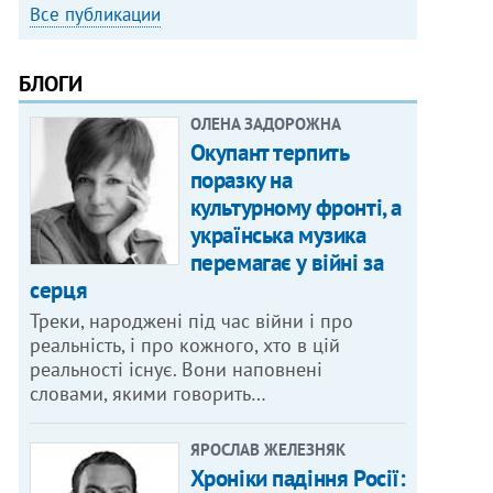
Все публикации
БЛОГИ
ОЛЕНА ЗАДОРОЖНА
Окупант терпить
поразку на
культурному фронті, а
українська музика
перемагає у війні за
серця
Треки, народжені під час війни і про
реальність, і про кожного, хто в цій
реальності існує. Вони наповнені
словами, якими говорить…
ЯРОСЛАВ ЖЕЛЕЗНЯК
Хроніки падіння Росії: