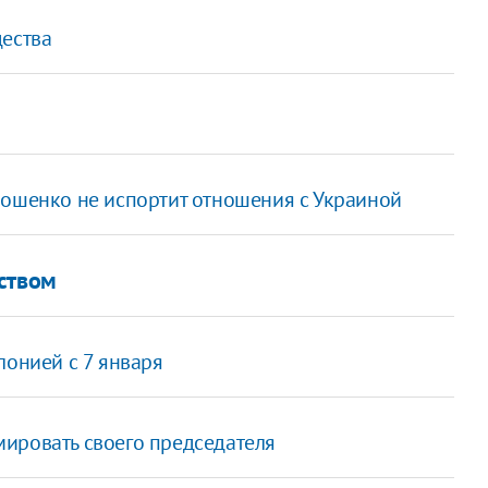
дества
мошенко не испортит отношения с Украиной
ством
лонией с 7 января
ировать своего председателя