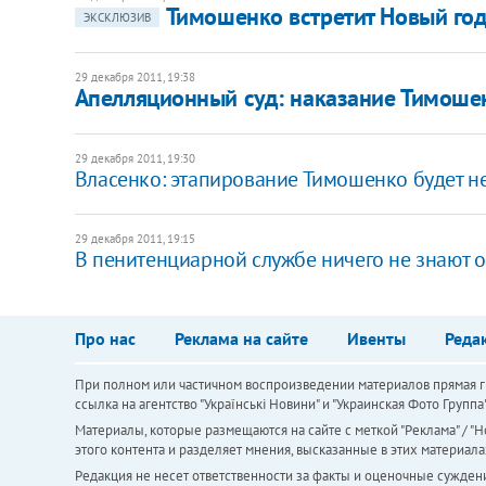
Тимошенко встретит Новый год 
ЭКСКЛЮЗИВ
29 декабря 2011, 19:38
Апелляционный суд: наказание Тимошен
29 декабря 2011, 19:30
Власенко: этапирование Тимошенко будет 
29 декабря 2011, 19:15
В пенитенциарной службе ничего не знают 
Про нас
Реклама на сайте
Ивенты
Реда
При полном или частичном воспроизведении материалов прямая ги
ссылка на агентство "Українськi Новини" и "Украинская Фото Групп
Материалы, которые размещаются на сайте с меткой "Реклама" / "Но
этого контента и разделяет мнения, высказанные в этих материала
Редакция не несет ответственности за факты и оценочные сужден