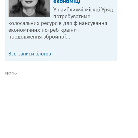
економіці
У найближчі місяці Уряд
потребуватиме
колосальних ресурсів для фінансування
економічних потреб країни і
продовження збройної…
Все записи блогов
РЕКЛАМА