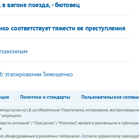
в вагоне поезда, - бютовец
ко соответствует тяжести ее преступления
незаконным
об этапировании Тимошенко
кция
Политики и стандарты
Пользовательское соглаш
перссылка на LB.ua обязательна! Перепечатка, копирование, воспроизведени
а" запрещено.
вости компаний" / "Пресрелиз" / "Promoted", являются рекламными и публикуют
х.
ия, обнародованные в рекламных материалах. Согласно украинскому законодат