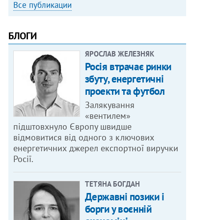
Все публикации
БЛОГИ
ЯРОСЛАВ ЖЕЛЕЗНЯК
Росія втрачає ринки
збуту, енергетичні
проекти та футбол
Залякування
«вентилем»
підштовхнуло Європу швидше
відмовитися від одного з ключових
енергетичних джерел експортної виручки
Росії.
ТЕТЯНА БОГДАН
Державні позики і
борги у воєнній