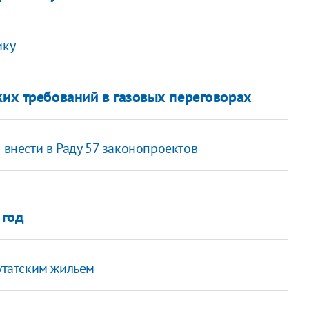
ику
ких требований в газовых переговорах
и внести в Раду 57 законопроектов
 год
путатским жильем