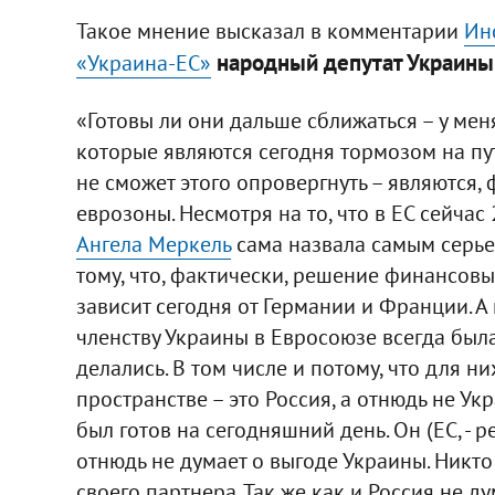
Такое мнение высказал в комментарии
Ин
народный депутат Украины 
«Украина-ЕС»
«Готовы ли они дальше сближаться – у ме
которые являются сегодня тормозом на пут
не сможет этого опровергнуть – являются,
еврозоны. Несмотря на то, что в ЕС сейчас
Ангела Меркель
сама назвала самым серье
тому, что, фактически, решение финансо
зависит сегодня от Германии и Франции. А
членству Украины в Евросоюзе всегда был
делались. В том числе и потому, что для 
пространстве – это Россия, а отнюдь не Ук
был готов на сегодняшний день. Он (ЕС, - ре
отнюдь не думает о выгоде Украины. Никто
своего партнера. Так же как и Россия не ду