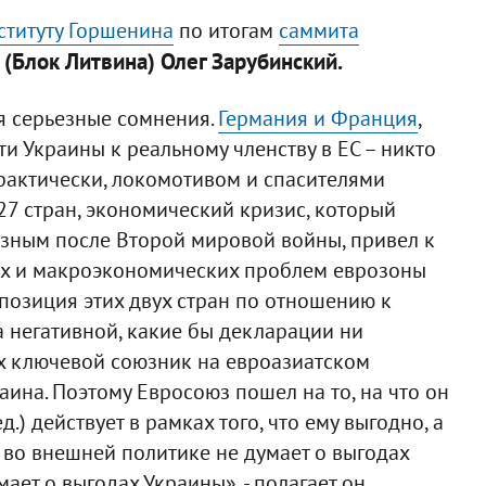
ституту Горшенина
по итогам
саммита
(Блок Литвина) Олег Зарубинский.
ня серьезные сомнения.
Германия и Франция
,
и Украины к реальному членству в ЕС – никто
 фактически, локомотивом и спасителями
 27 стран, экономический кризис, который
зным после Второй мировой войны, привел к
вых и макроэкономических проблем еврозоны
 позиция этих двух стран по отношению к
а негативной, какие бы декларации ни
них ключевой союзник на евроазиатском
раина. Поэтому Евросоюз пошел на то, на что он
д.) действует в рамках того, что ему выгодно, а
 во внешней политике не думает о выгодах
мает о выгодах Украины», - полагает он.