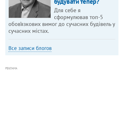
будувати тепер?
Для себе я
сформулював топ-5
обов’язкових вимог до сучасних будівель у
сучасних містах.
Все записи блогов
РЕКЛАМА