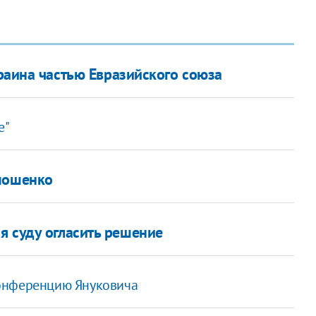
краина частью Евразийского союза
е"
имошенко
я суду огласить решение
конференцию Януковича