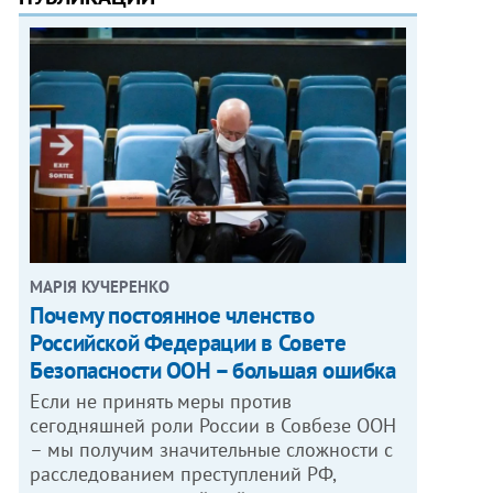
МАРІЯ КУЧЕРЕНКО
​Почему постоянное членство
Российской Федерации в Совете
Безопасности ООН – большая ошибка
Если не принять меры против
сегодняшней роли России в Совбезе ООН
– мы получим значительные сложности с
расследованием преступлений РФ,