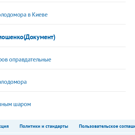
Голодомора в Киеве
мошенко(Документ)
ров оправдательные
Голодомора
ушным шаром
кция
Политики и стандарты
Пользовательское соглаш