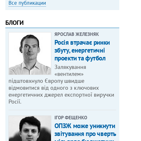
Все публикации
БЛОГИ
ЯРОСЛАВ ЖЕЛЕЗНЯК
Росія втрачає ринки
збуту, енергетичні
проекти та футбол
Залякування
«вентилем»
підштовхнуло Європу швидше
відмовитися від одного з ключових
енергетичних джерел експортної виручки
Росії.
ІГОР ФЕЩЕНКО
ОПЗЖ може уникнути
звітування про чверть