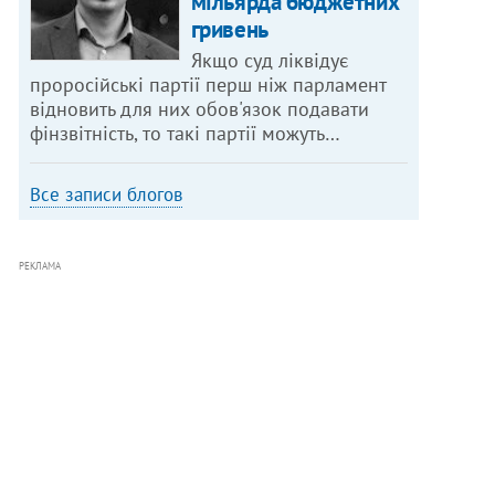
мільярда бюджетних
гривень
Якщо суд ліквідує
проросійські партії перш ніж парламент
відновить для них обов'язок подавати
фінзвітність, то такі партії можуть…
Все записи блогов
РЕКЛАМА