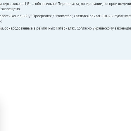
перссылка на LB.ua обязательна! Перепечатка, копирование, воспроизведени
а" запрещено.
вости компаний" / "Пресрелиз" / "Promoted", являются рекламными и публикуют
х.
ия, обнародованные в рекламных материалах. Согласно украинскому законодат