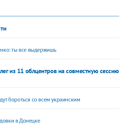
сти
енко: ты все выдержишь
лег из 11 облцентров на совместную сессию
дут бороться со всем украинским
довки в Донецке