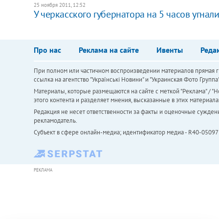
25 ноября 2011, 12:52
У ​черкасского губернатора на 5 часов угнали
Про нас
Реклама на сайте
Ивенты
Реда
При полном или частичном воспроизведении материалов прямая ги
ссылка на агентство "Українськi Новини" и "Украинская Фото Групп
Материалы, которые размещаются на сайте с меткой "Реклама" / "Но
этого контента и разделяет мнения, высказанные в этих материала
Редакция не несет ответственности за факты и оценочные сужден
рекламодатель.
Субъект в сфере онлайн-медиа; идентификатор медиа - R40-05097
РЕКЛАМА