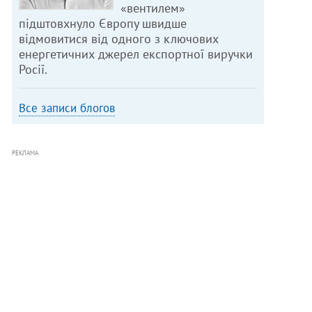
«вентилем»
підштовхнуло Європу швидше
відмовитися від одного з ключових
енергетичних джерел експортної виручки
Росії.
Все записи блогов
РЕКЛАМА