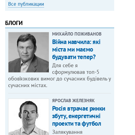
Все публикации
БЛОГИ
МИХАЙЛО ПОЖИВАНОВ
Війна навчила: які
міста ми маємо
будувати тепер?
Для себе я
сформулював топ-5
обов’язкових вимог до сучасних будівель у
сучасних містах.
ЯРОСЛАВ ЖЕЛЕЗНЯК
Росія втрачає ринки
збуту, енергетичні
проекти та футбол
Залякування