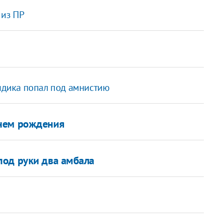
 из ПР
дика попал под амнистию
днем рождения
под руки два амбала