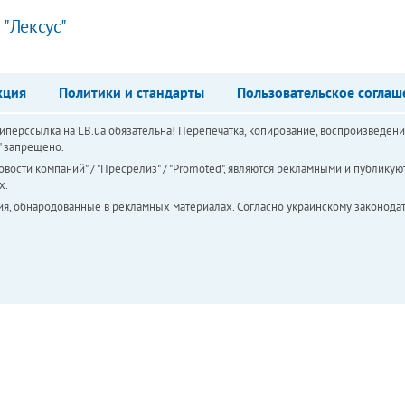
 "Лексус"
кция
Политики и стандарты
Пользовательское соглаш
перссылка на LB.ua обязательна! Перепечатка, копирование, воспроизведени
а" запрещено.
вости компаний" / "Пресрелиз" / "Promoted", являются рекламными и публикуют
х.
ия, обнародованные в рекламных материалах. Согласно украинскому законодат