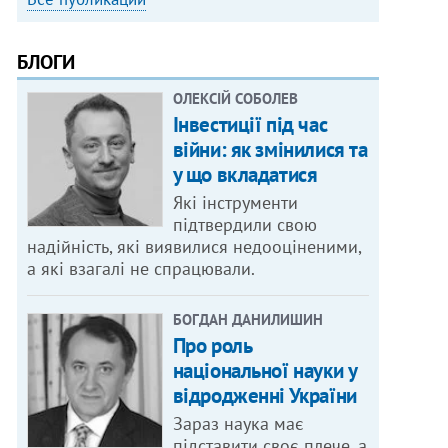
БЛОГИ
ОЛЕКСІЙ СОБОЛЕВ
Інвестиції під час
війни: як змінилися та
у що вкладатися
Які інструменти
підтвердили свою
надійність, які виявилися недооціненими,
а які взагалі не спрацювали.
БОГДАН ДАНИЛИШИН
Про роль
національної науки у
відродженні України
Зараз наука має
підставити своє плече, а