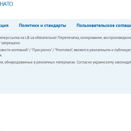
 НАТО
кция
Политики и стандарты
Пользовательское соглаш
перссылка на LB.ua обязательна! Перепечатка, копирование, воспроизведени
а" запрещено.
вости компаний" / "Пресрелиз" / "Promoted", являются рекламными и публикуют
х.
ия, обнародованные в рекламных материалах. Согласно украинскому законодат