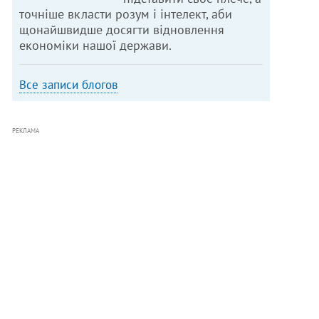
точніше вкласти розум і інтелект, аби
щонайшвидше досягти відновлення
економіки нашої держави.
Все записи блогов
РЕКЛАМА