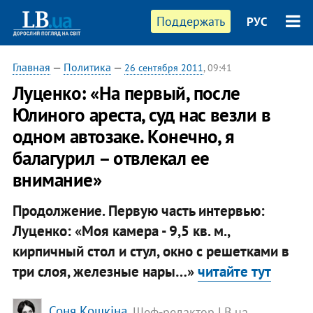
Поддержать
РУС
Главная
—
Политика
—
26 сентября 2011
, 09:41
Луценко: «На первый, после
Юлиного ареста, суд нас везли в
одном автозаке. Конечно, я
балагурил – отвлекал ее
внимание»
Продолжение. Первую часть интервью:
Луценко: «Моя камера - 9,5 кв. м.,
кирпичный стол и стул, окно с решетками в
три слоя, железные нары…»
читайте тут
Соня Кошкіна
, Шеф-редактор LB.ua